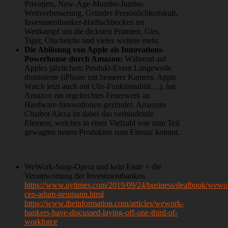
Privatjets, New-Age-Mumbo-Jumbo-
Weltverbesserung, Gründer-Persönlichkeitskult,
Investmentbanker-Haifischbecken im
Wettkampf um die dicksten Prämien, Gier,
Tiger, Ölscheichs und vieles weitere mehr.
Die Ablösung von Apple als Innovations-
Powerhouse durch Amazon:
Während auf
Apples jährlichem Produkt-Event Langeweile
dominierte (iPhone mit besserer Kamera, Apple
Watch jetzt auch mit Uhr-Funktionalität…), hat
Amazon ein regelrechtes Feuerwerk an
Hardware-Innovationen gezündet. Amazons
Chatbot Alexa ist dabei das verbindende
Element, welches in einer Vielzahl von zum Teil
gewagten neuen Produkten zum Einsatz kommt.
WeWork-Soap-Opera und kein Ende + die
Verantwortung der Investmentbanken
https://www.nytimes.com/2019/09/24/business/dealbook/wewo
ceo-adam-neumann.html
https://www.theinformation.com/articles/wework-
bankers-have-discussed-laying-off-one-third-of-
workforce