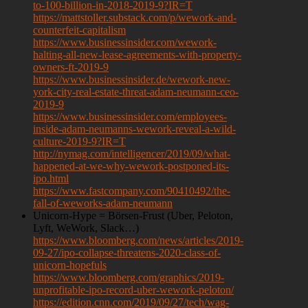
to-100-billion-in-2018-2019-9?IR=T
https://mattstoller.substack.com/p/wework-and-
counterfeit-capitalism
https://www.businessinsider.com/wework-
halting-all-new-lease-agreements-with-property-
owners-ft-2019-9
https://www.businessinsider.de/wework-new-
york-city-real-estate-threat-adam-neumann-ceo-
2019-9
https://www.businessinsider.com/employees-
inside-adam-neumanns-wework-reveal-a-wild-
culture-2019-9?IR=T
http://nymag.com/intelligencer/2019/09/what-
happened-at-we-why-wework-postponed-its-
ipo.html
https://www.fastcompany.com/90410492/the-
fall-of-weworks-adam-neumann
Unicorn-Hype = Börsen-Frust (Uber, Peloton,
Lyft, WeWork, Slack…)
https://www.bloomberg.com/news/articles/2019-
09-27/ipo-collapse-threatens-2020-class-of-
unicorn-hopefuls
https://www.bloomberg.com/graphics/2019-
unprofitable-ipo-record-uber-wework-peloton/
https://edition.cnn.com/2019/09/27/tech/wag-