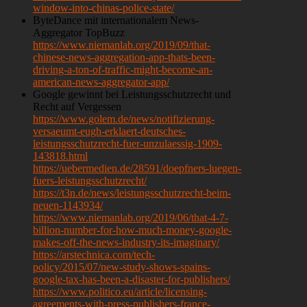
window-into-chinas-police-state/
ByteDance mit internationalem News-
Aggregator TopBuzz
https://www.niemanlab.org/2019/09/that-
chinese-news-aggregation-app-thats-been-
driving-a-ton-of-traffic-might-become-an-
american-news-aggregator-app/
Google gewinnt bei Leistungsschutzrecht und
Recht auf Vergessen
https://www.golem.de/news/notifizierung-
versaeumt-eugh-erklaert-deutsches-
leistungsschutzrecht-fuer-unzulaessig-1909-
143818.html
https://uebermedien.de/28591/doepfners-luegen-
fuers-leistungsschutzrecht/
https://t3n.de/news/leistungsschutzrecht-beim-
neuen-1143934/
https://www.niemanlab.org/2019/06/that-4-7-
billion-number-for-how-much-money-google-
makes-off-the-news-industry-its-imaginary/
https://arstechnica.com/tech-
policy/2015/07/new-study-shows-spains-
google-tax-has-been-a-disaster-for-publishers/
https://www.politico.eu/article/licensing-
agreements-with-press-publishers-france-