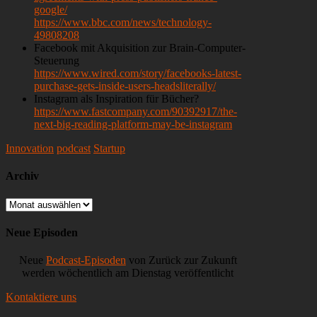
google/
https://www.bbc.com/news/technology-
49808208
Facebook mit Akquisition zur Brain-Computer-
Steuerung
https://www.wired.com/story/facebooks-latest-
purchase-gets-inside-users-headsliterally/
Instagram als Inspiration für Bücher?
https://www.fastcompany.com/90392917/the-
next-big-reading-platform-may-be-instagram
Innovation
podcast
Startup
Archiv
Archiv
Neue Episoden
Neue
Podcast-Episoden
von Zurück zur Zukunft
werden wöchentlich am Dienstag veröffentlicht
Kontaktiere uns