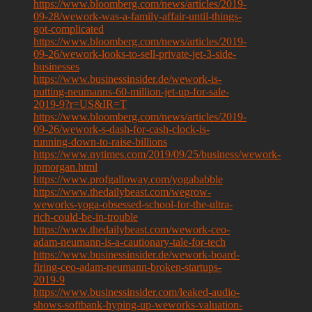
https://www.bloomberg.com/news/articles/2019-
09-28/wework-was-a-family-affair-until-things-
got-complicated
https://www.bloomberg.com/news/articles/2019-
09-26/wework-looks-to-sell-private-jet-3-side-
businesses
https://www.businessinsider.de/wework-is-
putting-neumanns-60-million-jet-up-for-sale-
2019-9?r=US&IR=T
https://www.bloomberg.com/news/articles/2019-
09-26/wework-s-dash-for-cash-clock-is-
running-down-to-raise-billions
https://www.nytimes.com/2019/09/25/business/wework-
jpmorgan.html
https://www.profgalloway.com/yogababble
https://www.thedailybeast.com/wegrow-
weworks-yoga-obsessed-school-for-the-ultra-
rich-could-be-in-trouble
https://www.thedailybeast.com/wework-ceo-
adam-neumann-is-a-cautionary-tale-for-tech
https://www.businessinsider.de/wework-board-
firing-ceo-adam-neumann-broken-startups-
2019-9
https://www.businessinsider.com/leaked-audio-
shows-softbank-hyping-up-weworks-valuation-