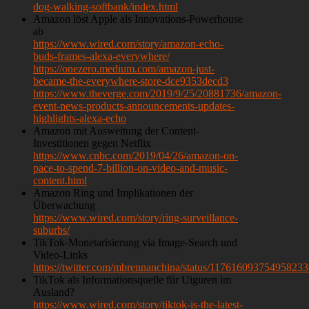
dog-walking-softbank/index.html
Amazon löst Apple als Innovations-Powerhouse
ab
https://www.wired.com/story/amazon-echo-
buds-frames-alexa-everywhere/
https://onezero.medium.com/amazon-just-
became-the-everywhere-store-dce9353decd3
https://www.theverge.com/2019/9/25/20881736/amazon-
event-news-products-announcements-updates-
highlights-alexa-echo
Amazon mit Ausweitung der Content-
Investitionen gegen Netflix
https://www.cnbc.com/2019/04/26/amazon-on-
pace-to-spend-7-billion-on-video-and-music-
content.html
Amazon Ring und Implikationen der
Überwachung
https://www.wired.com/story/ring-surveillance-
suburbs/
TikTok-Monetarisierung via Image-Search und
Video-Links
https://twitter.com/mbrennanchina/status/11761609375495823
TikTok als Informationsquelle für Uiguren im
Ausland?
https://www.wired.com/story/tiktok-is-the-latest-