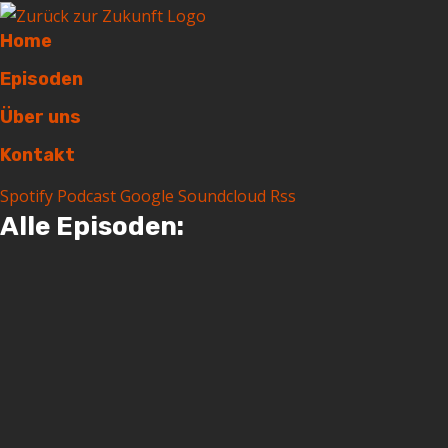
Home
Episoden
Über uns
Kontakt
Spotify
Podcast
Google
Soundcloud
Rss
Alle Episoden:
#300 | 🐱 Schrödingers
TikTok, 🤖 Stargate vs.
Musk, OpenAI Operator,
🇨🇳 DeepSeek R1