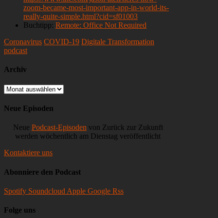
zoom-became-most-important-app-in-world-its-
really-quite-simple.html?cid=sf01003
Buchtipp:
Remote: Office Not Required
Coronavirus
COVID-19
Digitale Transformation
podcast
Archiv
Archiv
Neue Episoden
Neue
Podcast-Episoden
von Zurück zur Zukunft
werden wöchentlich am Dienstag veröffentlicht
Kontaktiere uns
Abonniere den Podcast
Spotify
Soundcloud
Apple
Google
Rss
Folge uns