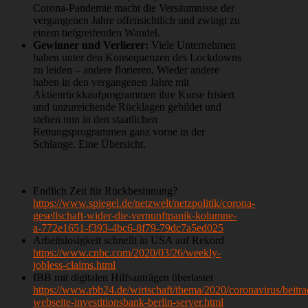
Corona-Pandemie macht die Versäumnisse der
vergangenen Jahre offensichtlich und zwingt zu
einem tiefgreifenden Wandel.
Gewinner und Verlierer:
Viele Unternehmen
haben unter den Konsequenzen des Lockdowns
zu leiden – andere florieren. Wieder andere
haben in den vergangenen Jahre mit
Aktienrückkaufprogrammen ihre Kurse frisiert
und unzureichende Rücklagen gebildet und
stehen nun in den staatlichen
Rettungsprogrammen ganz vorne in der
Schlange. Eine Übersicht.
Endlich Zeit für Rückbesinnung?
https://www.spiegel.de/netzwelt/netzpolitik/corona-
gesellschaft-wider-die-vernunftpanik-kolumne-
a-772e1651-f393-4bc6-8f79-79dc7a5ed025
Arbeitslosigkeit schnellt in USA auf Rekord
https://www.cnbc.com/2020/03/26/weekly-
jobless-claims.html
IBB mit digitalen Hilfsanträgen überlastet
https://www.rbb24.de/wirtschaft/thema/2020/coronavirus/beitr
webseite-investitionsbank-berlin-server.html