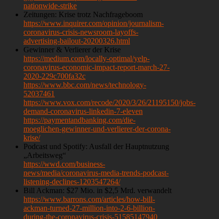
nationwide-strike
Zeitungen: Krise trotz Nachfrageboom
https://www.inquirer.com/opinion/journalism-
coronavirus-crisis-newsroom-layoffs-
advertising-bailout-20200326.html
Gewinner & Verlierer der Krise
https://medium.com/locally-optimal/yelp-
coronavirus-economic-impact-report-march-27-
2020-229c700fa32c
https://www.bbc.com/news/technology-
52037461
https://www.vox.com/recode/2020/3/26/21195150/jobs-
demand-coronavirus-linkedin-7-eleven
https://paymentandbanking.com/die-
moeglichen-gewinner-und-verlierer-der-corona-
krise/
Podcast und Spotify: Ausfall der Hauptnutzung
„Arbeitsweg“
https://wwd.com/business-
news/media/coronavirus-media-trends-podcast-
listening-declines-1203547264/
Bill Ackman: $27 Mio. in $2,5 Mrd. verwandelt
https://www.barrons.com/articles/how-bill-
ackman-turned-27-million-into-2-6-billion-
during-the-coronavirus-crisis-51585147940