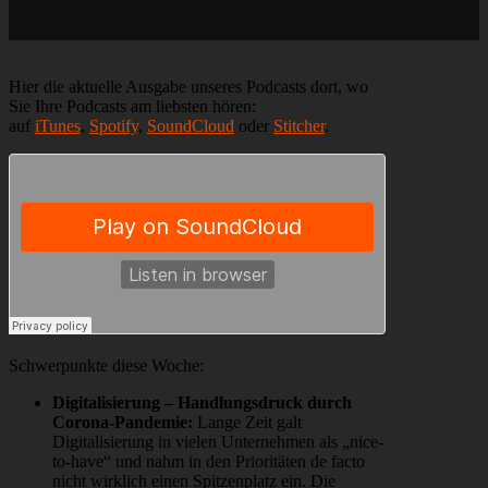
Mangelnde
Digitalisierung
und
UX;
Rettung
Hier die aktuelle Ausgabe unseres Podcasts dort, wo
&
Sie Ihre Podcasts am liebsten hören:
Profiteure
auf
iTunes
,
Spotify
,
SoundCloud
oder
Stitcher
.
Schwerpunkte diese Woche:
Digitalisierung – Handlungsdruck durch
Corona-Pandemie:
Lange Zeit galt
Digitalisierung in vielen Unternehmen als „nice-
to-have“ und nahm in den Prioritäten de facto
nicht wirklich einen Spitzenplatz ein. Die