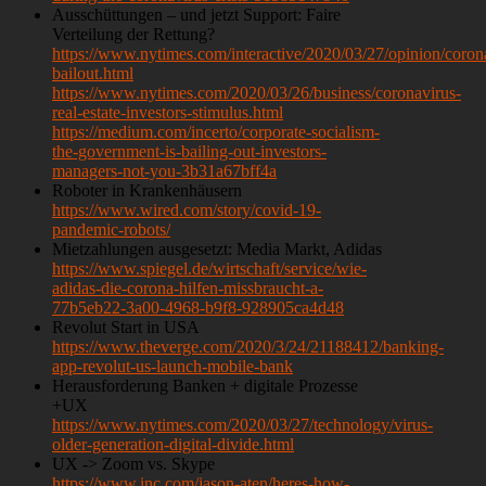
Ausschüttungen – und jetzt Support: Faire
Verteilung der Rettung?
https://www.nytimes.com/interactive/2020/03/27/opinion/coron
bailout.html
https://www.nytimes.com/2020/03/26/business/coronavirus-
real-estate-investors-stimulus.html
https://medium.com/incerto/corporate-socialism-
the-government-is-bailing-out-investors-
managers-not-you-3b31a67bff4a
Roboter in Krankenhäusern
https://www.wired.com/story/covid-19-
pandemic-robots/
Mietzahlungen ausgesetzt: Media Markt, Adidas
https://www.spiegel.de/wirtschaft/service/wie-
adidas-die-corona-hilfen-missbraucht-a-
77b5eb22-3a00-4968-b9f8-928905ca4d48
Revolut Start in USA
https://www.theverge.com/2020/3/24/21188412/banking-
app-revolut-us-launch-mobile-bank
Herausforderung Banken + digitale Prozesse
+UX
https://www.nytimes.com/2020/03/27/technology/virus-
older-generation-digital-divide.html
UX -> Zoom vs. Skype
https://www.inc.com/jason-aten/heres-how-