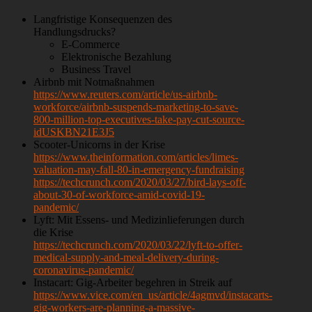
Langfristige Konsequenzen des
Handlungsdrucks?
E-Commerce
Elektronische Bezahlung
Business Travel
Airbnb mit Notmaßnahmen
https://www.reuters.com/article/us-airbnb-
workforce/airbnb-suspends-marketing-to-save-
800-million-top-executives-take-pay-cut-source-
idUSKBN21E3J5
Scooter-Unicorns in der Krise
https://www.theinformation.com/articles/limes-
valuation-may-fall-80-in-emergency-fundraising
https://techcrunch.com/2020/03/27/bird-lays-off-
about-30-of-workforce-amid-covid-19-
pandemic/
Lyft: Mit Essens- und Medizinlieferungen durch
die Krise
https://techcrunch.com/2020/03/22/lyft-to-offer-
medical-supply-and-meal-delivery-during-
coronavirus-pandemic/
Instacart: Gig-Arbeiter begehren in Streik auf
https://www.vice.com/en_us/article/4agmvd/instacarts-
gig-workers-are-planning-a-massive-