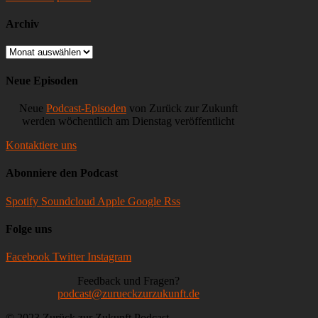
Archiv
Archiv
Neue Episoden
Neue
Podcast-Episoden
von Zurück zur Zukunft
werden wöchentlich am Dienstag veröffentlicht
Kontaktiere uns
Abonniere den Podcast
Spotify
Soundcloud
Apple
Google
Rss
Folge uns
Facebook
Twitter
Instagram
Feedback und Fragen?
podcast@zurueckzurzukunft.de
© 2023 Zurück zur Zukunft Podcast