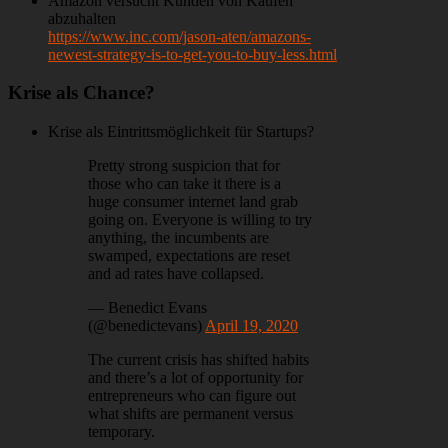
Amazon versucht Kunden von Käufen
abzuhalten
https://www.inc.com/jason-aten/amazons-
newest-strategy-is-to-get-you-to-buy-less.html
Krise als Chance?
Krise als Eintrittsmöglichkeit für Startups?
Pretty strong suspicion that for
those who can take it there is a
huge consumer internet land grab
going on. Everyone is willing to try
anything, the incumbents are
swamped, expectations are reset
and ad rates have collapsed.
— Benedict Evans
(@benedictevans)
April 19, 2020
The current crisis has shifted habits
and there’s a lot of opportunity for
entrepreneurs who can figure out
what shifts are permanent versus
temporary.