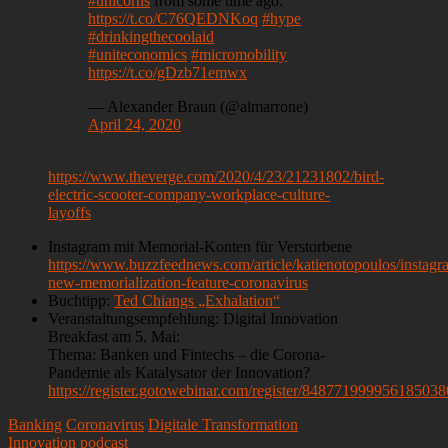
#unicorns
from some time ago:
https://t.co/C76QEDNKoq
#hype
#drinkingthecoolaid
#uniteconomics
#micromobility
https://t.co/gDzb71emwx
— Alexander Braun (@almarrone)
April 24, 2020
https://www.theverge.com/2020/4/23/21231802/bird-
electric-scooter-company-workplace-culture-
layoffs
Instagram mit Memorial-Konten für Verstorbene
https://www.buzzfeednews.com/article/katienotopoulos/instagr
new-memorialization-feature-coronavirus
Buchtipp:
Ted Chiangs „Exhalation“
Veranstaltungsempfehlung: Digital Innovation
Breakfast am 5. Mai:
Thema: Banken und Fintechs – die Corona-
Pandemie als Katalysator der Innovation?
https://register.gotowebinar.com/register/848771999956185038
Banking
Coronavirus
Digitale Transformation
Innovation
podcast