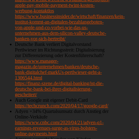
apple-pay-mobile-payment-twint-kosten-
werbung-kontaktlos
https://www.businessinsider.de/wirtschaft/finanzen/kein-
institut-kommt-an-digitalen-bezahlangeboten-
von-apple-und-co-vorbei-wie-das-us-
unternehmen-aus-dem-silicon-valley-deutsche-
banken-vor-sich-hertreibt/
Deutsche Bank verliert Digitalvorstand
Pertlwieser im Richtungsstreit: Digitalisierung
zur Differenzierung oder Kostenführerschaft?
https://www.manager-
magazin.de/unternehmen/banken/deutsche-
bank-digitalchef-markUs-pertlwieser-geht-a-
1306544.html
https://finanz-szene.de/digital-banking/ist-die-
deutsche-bank-bei-ihrer-digitalisierung-
gescheitert/
Auch Google mit eigener Debit-Card
https://techcrunch.com/2020/04/17/google-card/
Adyen +34% Quartalsumsatz durch Anstieg der
Online-Verkäufe
https://www.cnbc.com/2020/04/21/adyen-q1-
earnings-revenues-surge-as-virus-bolsters-
online-payments.html