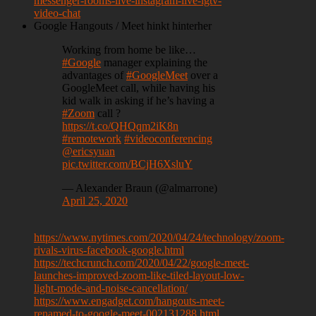
messenger-rooms-live-instagram-live-igtv-
video-chat
Google Hangouts / Meet hinkt hinterher
Working from home be like…
#Google
manager explaining the
advantages of
#GoogleMeet
over a
GoogleMeet call, while having his
kid walk in asking if he’s having a
#Zoom
call ?
https://t.co/QHQqm2iK8n
#remotework
#videoconferencing
@ericsyuan
pic.twitter.com/BCjH6XsluY
— Alexander Braun (@almarrone)
April 25, 2020
https://www.nytimes.com/2020/04/24/technology/zoom-
rivals-virus-facebook-google.html
https://techcrunch.com/2020/04/22/google-meet-
launches-improved-zoom-like-tiled-layout-low-
light-mode-and-noise-cancellation/
https://www.engadget.com/hangouts-meet-
renamed-to-google-meet-002131288.html