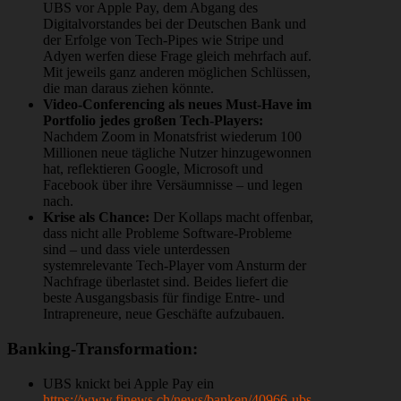
UBS vor Apple Pay, dem Abgang des
Digitalvorstandes bei der Deutschen Bank und
der Erfolge von Tech-Pipes wie Stripe und
Adyen werfen diese Frage gleich mehrfach auf.
Mit jeweils ganz anderen möglichen Schlüssen,
die man daraus ziehen könnte.
Video-Conferencing als neues Must-Have im
Portfolio jedes großen Tech-Players:
Nachdem Zoom in Monatsfrist wiederum 100
Millionen neue tägliche Nutzer hinzugewonnen
hat, reflektieren Google, Microsoft und
Facebook über ihre Versäumnisse – und legen
nach.
Krise als Chance:
Der Kollaps macht offenbar,
dass nicht alle Probleme Software-Probleme
sind – und dass viele unterdessen
systemrelevante Tech-Player vom Ansturm der
Nachfrage überlastet sind. Beides liefert die
beste Ausgangsbasis für findige Entre- und
Intrapreneure, neue Geschäfte aufzubauen.
Banking-Transformation:
UBS knickt bei Apple Pay ein
https://www.finews.ch/news/banken/40966-ubs-