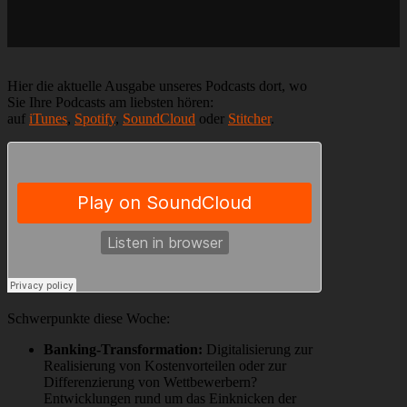
Adyen,
Amazon,
Zoom-
Wettbewerb
durch
Hier die aktuelle Ausgabe unseres Podcasts dort, wo
Facebook
Sie Ihre Podcasts am liebsten hören:
+
auf
iTunes
,
Spotify
,
SoundCloud
oder
Stitcher
.
Google,
Casper,
Bird
Schwerpunkte diese Woche:
Banking-Transformation:
Digitalisierung zur
Realisierung von Kostenvorteilen oder zur
Differenzierung von Wettbewerbern?
Entwicklungen rund um das Einknicken der