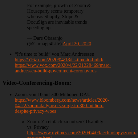
For example, growth of Zoom &
Houseparty seems temporary
whereas Shopify, Stripe &
DocuSign are inevitable trends
speeding up.
— Dare Obasanjo
(@Carnage4Life)
April 20, 2020
“It’s time to build” von Marc Andreessen
https://a16z.com/2020/04/18/its-time-to-build/
https://www.vox.com/2020/4/22/21228469/marc-
andreessen-build-government-coronavirus
Video-Conferencing-Boom:
Zoom: von 10 auf 300 Millionen DAU
https://www.bloomberg.com/news/articles/2020-
04-22/zoom-daily-users-surge-to-300-million-
despite-privacy-woes
Zoom: Zu einfach zu nutzen? Usability
vs. Privacy
https://www.nytimes.com/2020/04/09/technology/zoom-