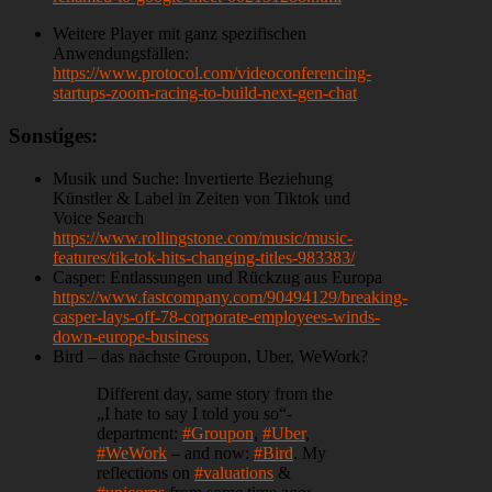
Weitere Player mit ganz spezifischen
Anwendungsfällen:
https://www.protocol.com/videoconferencing-
startups-zoom-racing-to-build-next-gen-chat
Sonstiges:
Musik und Suche: Invertierte Beziehung
Künstler & Label in Zeiten von Tiktok und
Voice Search
https://www.rollingstone.com/music/music-
features/tik-tok-hits-changing-titles-983383/
Casper: Entlassungen und Rückzug aus Europa
https://www.fastcompany.com/90494129/breaking-
casper-lays-off-78-corporate-employees-winds-
down-europe-business
Bird – das nächste Groupon, Uber, WeWork?
Different day, same story from the
„I hate to say I told you so“-
department:
#Groupon
,
#Uber
,
#WeWork
– and now:
#Bird
. My
reflections on
#valuations
&