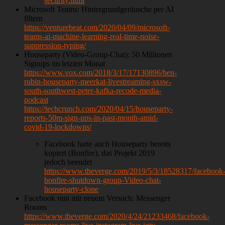
security.html
Microsoft Teams: Hintergrundgeräusche per AI
filtern
https://venturebeat.com/2020/04/09/microsoft-
teams-ai-machine-learning-real-time-noise-
suppression-typing/
Houseparty (Video-Group-Chat): 50 Millionen
Signups im letzten Monat
https://www.vox.com/2018/3/17/17130896/ben-
rubin-houseparty-meerkat-livestreaming-sxsw-
south-southwest-peter-kafka-recode-media-
podcast
https://techcrunch.com/2020/04/15/houseparty-
reports-50m-sign-ups-in-past-month-amid-
covid-19-lockdowns/
Facebook hatte auch Houseparty bereits
kopiert (Bonfire), das Projekt 2019
jedoch beendet
https://www.theverge.com/2019/5/3/18528317/facebook
bonfire-shutdown-group-Video-chat-
houseparty-clone
Facebook nun mit neuem Versuch: Messenger
Rooms
https://www.theverge.com/2020/4/24/21233468/facebook-