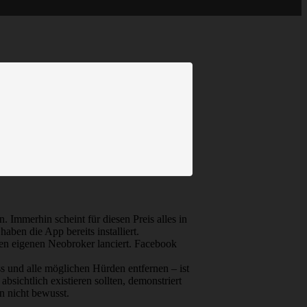
Immerhin scheint für diesen Preis alles in
ben die App bereits installiert.
en eigenen Neobroker lanciert. Facebook
 und alle möglichen Hürden entfernen – ist
bsichtlich existieren sollten, demonstriert
n nicht bewusst.