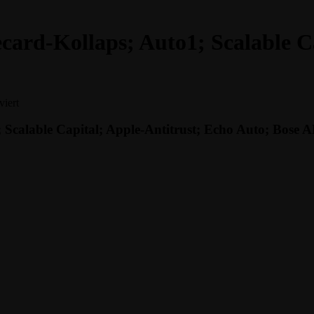
card-Kollaps; Auto1; Scalable C
für
iert
Podcast
#74
 Scalable Capital; Apple-Antitrust; Echo Auto; Bose 
|
Corona-
App;
Wirecard-
Kollaps;
Auto1;
Scalable
Capital;
Apple-
Antitrust;
Echo
Auto;
Bose
AR