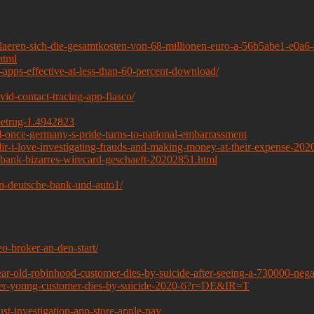
rklaeren-sich-die-gesamtkosten-von-68-millionen-euro-a-56b5abe1-e0
html
pps-effective-at-less-than-60-percent-download/
d-contact-tracing-app-fiasco/
betrug-1.4942823
-once-germany-s-pride-turns-to-national-embarrassment
dir-i-love-investigating-frauds-and-making-money-at-their-expense-20
oftbank-bizarres-wirecard-geschaeft-20202851.html
von-deutsche-bank-und-auto1/
eo-broker-an-den-start/
ear-old-robinhood-customer-dies-by-suicide-after-seeing-a-730000-ne
fter-young-customer-dies-by-suicide-2020-6?r=DE&IR=T
st-investigation-app-store-apple-pay