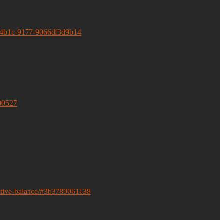
a6-4b1c-9177-9066df3d9b14
200527
gative-balance/#3b3789061638