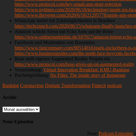
https://www.protocol.com/hey-email-app-store-rejection
https://www.nytimes.com/2020/06/18/technology/apple-ios-fa
https://www.theverge.com/2020/6/18/21295778/apple-app-store
WhatsApp startet mit Zahlmöglichkeiten in Brasilien
https://techcrunch.com/2020/06/15/whatsapp-finally-launches-pa
Amazon schickt Alexa mit Echo Auto auf die Reise
https://www.onlinemarktplatz.de/187917/amazon-bringt-echo-a
Facebook und Moderation von Rassismus
https://www.fastcompany.com/90514016/mark-zuckerberg-is-on
https://www.businessinsider.com/the-north-face-boycotts-fac
Bose stellt eigenes Augmented Reality Projekt ein
https://www.protocol.com/bose-gives-up-on-augmented-reality
Veranstaltung:
Virtual Innovation Breakfast: KMU-Banking
Buchempfehlung:
No Filter. The inside story of Instagram
Banking
Coronavirus
Digitale Transformation
Fintech
podcast
Archiv
Archiv
Neue Episoden
Neue
Podcast-Episoden
v