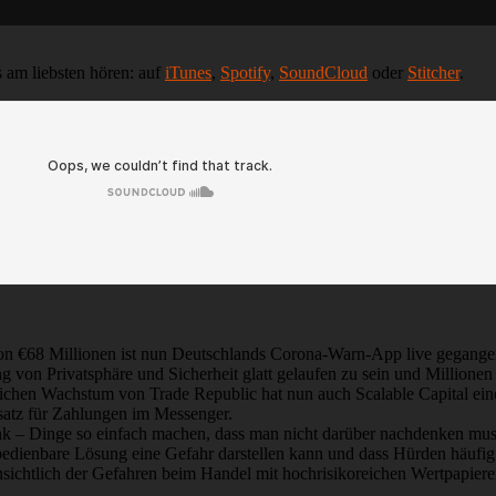
s am liebsten hören: auf
iTunes
,
Spotify
,
SoundCloud
oder
Stitcher
.
 €68 Millionen ist nun Deutschlands Corona-Warn-App live gegangen. 
on Privatsphäre und Sicherheit glatt gelaufen zu sein und Millionen ha
chen Wachstum von Trade Republic hat nun auch Scalable Capital ein
nsatz für Zahlungen im Messenger.
 – Dinge so einfach machen, dass man nicht darüber nachdenken muss
h bedienbare Lösung eine Gefahr darstellen kann und dass Hürden häufig a
sichtlich der Gefahren beim Handel mit hochrisikoreichen Wertpapiere