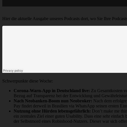
Hier die aktuelle Ausgabe unseres Podcasts dort, wo Sie Ihre Podcast
Schwerpunkte diese Woche:
Corona-Warn-App in Deutschland live:
Zu Gesamtkosten von
Bezug auf Transparenz bei der Entwicklung und Gewährleistung v
Nach Neobanken-Boom nun Neobroker:
Nach dem erfolgrei
Pay findet derweil in Brasilien via WhatsApp seinen ersten Ei
Nutzung ohne Hürden lebensgefährlich:
Don’t make me think
ein zentrales Ziel einer guten Usability. Dass eine sehr einfac
der Selbstmord eines Robinhood-Nutzers. Dieser war sich offen