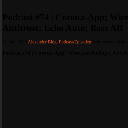
Podcast #74 | Corona-App; Wire
Antitrust; Echo Auto; Bose AR
22. Juni 2020
Alexander
Blog
,
Podcast-Episoden
Kommentare deaktiv
Podcast #74 | Corona-App; Wirecard-Kollaps; Auto1;