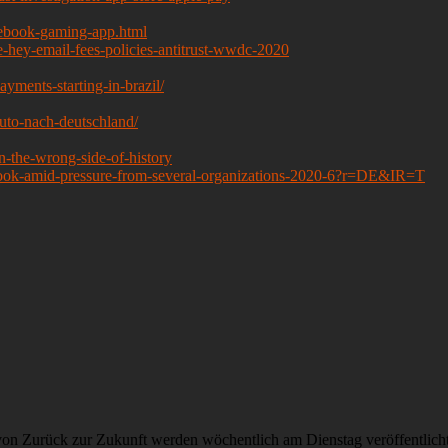
cebook-gaming-app.html
-hey-email-fees-policies-antitrust-wwdc-2020
yments-starting-in-brazil/
uto-nach-deutschland/
-the-wrong-side-of-history
ebook-amid-pressure-from-several-organizations-2020-6?r=DE&IR=T
on Zurück zur Zukunft werden wöchentlich am Dienstag veröffentlich