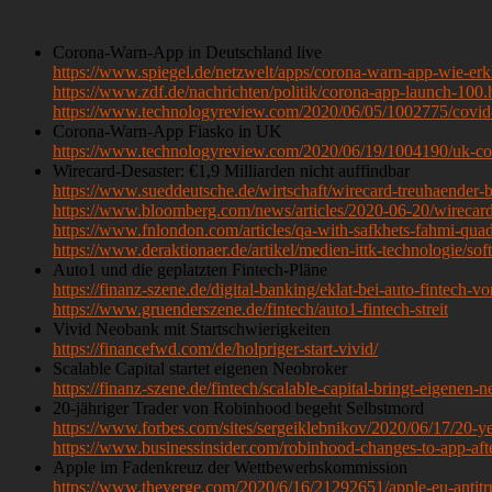
Corona-Warn-App in Deutschland live
https://www.spiegel.de/netzwelt/apps/corona-warn-app-wie-e
https://www.zdf.de/nachrichten/politik/corona-app-launch-100.
https://www.technologyreview.com/2020/06/05/1002775/covid-a
Corona-Warn-App Fiasko in UK
https://www.technologyreview.com/2020/06/19/1004190/uk-covi
Wirecard-Desaster: €1,9 Milliarden nicht auffindbar
https://www.sueddeutsche.de/wirtschaft/wirecard-treuhaender-
https://www.bloomberg.com/news/articles/2020-06-20/wirecard
https://www.fnlondon.com/articles/qa-with-safkhets-fahmi-qua
https://www.deraktionaer.de/artikel/medien-ittk-technologie/s
Auto1 und die geplatzten Fintech-Pläne
https://finanz-szene.de/digital-banking/eklat-bei-auto-fintech-
https://www.gruenderszene.de/fintech/auto1-fintech-streit
Vivid Neobank mit Startschwierigkeiten
https://financefwd.com/de/holpriger-start-vivid/
Scalable Capital startet eigenen Neobroker
https://finanz-szene.de/fintech/scalable-capital-bringt-eigenen-n
20-jähriger Trader von Robinhood begeht Selbstmord
https://www.forbes.com/sites/sergeiklebnikov/2020/06/17/20-y
https://www.businessinsider.com/robinhood-changes-to-app-a
Apple im Fadenkreuz der Wettbewerbskommission
https://www.theverge.com/2020/6/16/21292651/apple-eu-antitru