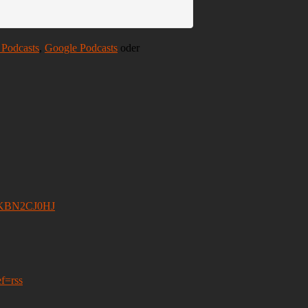
 Podcasts
,
Google Podcasts
oder
idUSKBN2CJ0HJ
f=rss