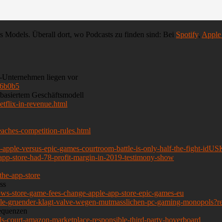
Models. Überall dort, wo Podcasts zu finden sind: Bei
Spotify
,
Apple
h-Unternehmen liegen vor
96b0b5
basiertem Geschäftsmodell
tflix-in-revenue.html
aches-competition-rules.html
-in-apple-versus-epic-games-courtroom-battle-is-only-half-the-fight-
app-store-had-78-profit-margin-in-2019-testimony-show
the-app-store
ss
ws-store-game-fees-change-apple-app-store-epic-games-eu
le-gruender-klagt-valve-wegen-mutmasslichen-pc-gaming-monopols?re
equenzen
s-court-amazon-marketplace-responsible-third-party-hoverboard