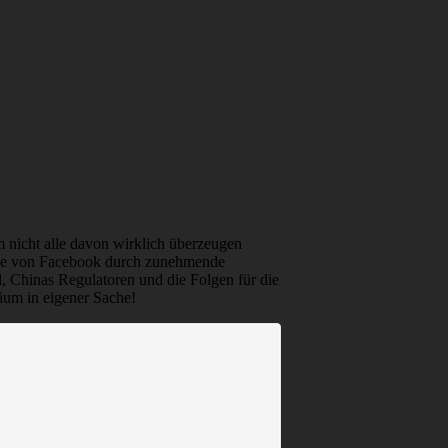
m nicht alle davon wirklich überzeugen
eme von Facebook durch zunehmende
 Chinas Regulatoren und die Folgen für die
äum in eigener Sache!