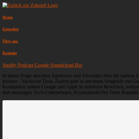
Home
Episoden
Über uns
Kontakt
Spotify
Podcast
Google
Soundcloud
Rss
In dieser Folge sprechen Agnieszka und Alexander über die starken Z
können – Stichwort Tesla. Zudem geht es um einen Vergleich von G
Konkurrenz seitens Google und Apple in mehreren Bereichen, weitr
dort ansässigen Tech-Unternehmen, Kryptohandel bei Trade Republic