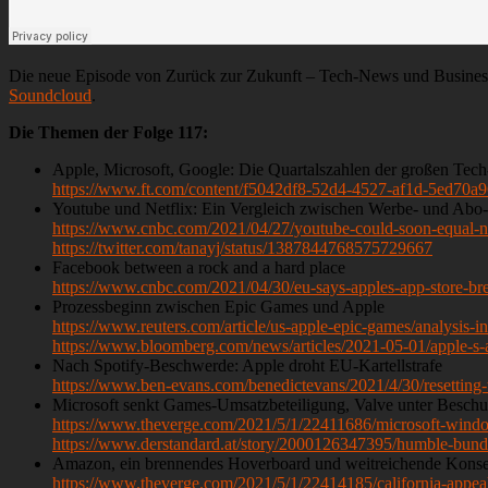
Die neue Episode von Zurück zur Zukunft – Tech-News und Business 
Soundcloud
.
Die Themen der Folge 117:
Apple, Microsoft, Google: Die Quartalszahlen der großen Tec
https://www.ft.com/content/f5042df8-52d4-4527-af1d-5ed70a
Youtube und Netflix: Ein Vergleich zwischen Werbe- und Abo-
https://www.cnbc.com/2021/04/27/youtube-could-soon-equal-ne
https://twitter.com/tanayj/status/1387844768575729667
Facebook between a rock and a hard place
https://www.cnbc.com/2021/04/30/eu-says-apples-app-store-bre
Prozessbeginn zwischen Epic Games und Apple
https://www.reuters.com/article/us-apple-epic-games/analysis
https://www.bloomberg.com/news/articles/2021-05-01/apple-s-
Nach Spotify-Beschwerde: Apple droht EU-Kartellstrafe
https://www.ben-evans.com/benedictevans/2021/4/30/resetting-
Microsoft senkt Games-Umsatzbeteiligung, Valve unter Beschu
https://www.theverge.com/2021/5/1/22411686/microsoft-windo
https://www.derstandard.at/story/2000126347395/humble-bund
Amazon, ein brennendes Hoverboard und weitreichende Kons
https://www.theverge.com/2021/5/1/22414185/california-appeal