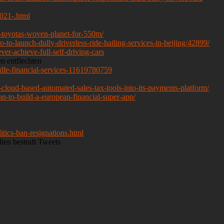
021-.html
to-toyotas-woven-planet-for-550m/
to-launch-dully-driverless-ride-hailing-services-in-beijing/42899/
r-achieve-full-self-driving-cars
n entflechten
ndle-financial-services-11619780759
-cloud-based-automated-sales-tax-tools-into-its-payments-platform/
on-to-build-a-european-financial-super-app/
tics-ban-resignations.html
dien bestraft Tweets