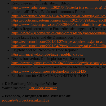
Rekordgewinn für Tesla, aber… Bitcoin?
https://www.cnbc.com/amp/2021/04/26/tesla-tsla-earnings-q1-2
„…or at all”: Tesla, Baidu und autonomes Fahren
https://techcrunch.com/2021/04/26/lyft-sells-self-driving-unit-
https://roboticsandautomationnews.com/2021/04/29/baidu-apollo-
https://www.fastcompany.com/90630440/tesla-admits-it-may-neve
Chinas Regulatoren wollen Finanzdienstleitungen der Techriese
https://www.wsj.com/articles/china-orders-tech-giants-to-unbu
Stripe kauft TaxJar und die Dynamik von Vivid
https://techcrunch.com/2021/04/27/stripe-acquires-taxjar-to-add
https://techcrunch.com/2021/04/29/vivid-money-raises-73-milli
Kryptohandel bei Neobroker Trade Republic
https://financefwd.com/de/trade-republic-krypto/
Diskussionsverbot: Die Implosion von Basecamp
https://www.nytimes.com/2021/04/30/technology/basecamp-poli
Florida will Politiker-Verbot auf sozialen Medien verbieten , In
https://www.bbc.com/news/technology-56952435
Ein Jubiläum für CREATIVE CONSTRUCTION!
» Die Buchempfehlung der Woche
Walter Isaacson: „
The Code Breaker
“
» Feedback, Anregungen und Wünsche an:
podcast@zurueckzurzukunft.de