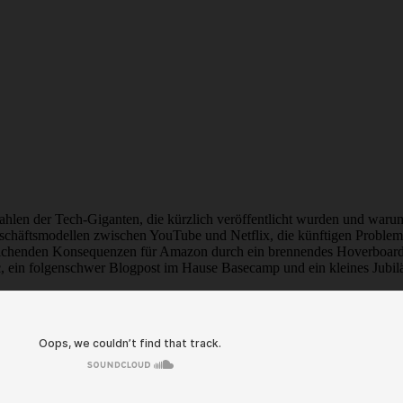
ahlen der Tech-Giganten, die kürzlich veröffentlicht wurden und waru
eschäftsmodellen zwischen YouTube und Netflix, die künftigen Probl
eichenden Konsequenzen für Amazon durch ein brennendes Hoverboard,
, ein folgenschwer Blogpost im Hause Basecamp und ein kleines Jubil