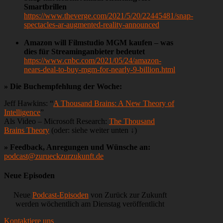
Smartbrillen
https://www.theverge.com/2021/5/20/22445481/snap-
spectacles-ar-augmented-reality-announced
Amazon will Filmstudio MGM kaufen – was
dies für Streaminganbieter bedeutet
https://www.cnbc.com/2021/05/24/amazon-
nears-deal-to-buy-mgm-for-nearly-9-billion.html
» Die Buchempfehlung der Woche:
Jeff Hawkins: “
A Thousand Brains: A New Theory of
Intelligence
”
Als Video – Microsoft Research:
The Thousand
Brains Theory
(oder: siehe weiter unten ↓)
» Feedback, Anregungen und Wünsche an:
podcast@zurueckzurzukunft.de
Neue Episoden
Neue
Podcast-Episoden
von Zurück zur Zukunft
werden wöchentlich am Dienstag veröffentlicht
Kontaktiere uns