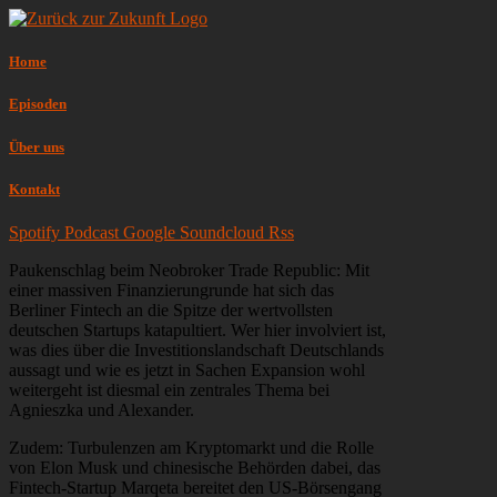
Home
Episoden
Über uns
Kontakt
Spotify
Podcast
Google
Soundcloud
Rss
Paukenschlag beim Neobroker Trade Republic: Mit
einer massiven Finanzierungrunde hat sich das
Berliner Fintech an die Spitze der wertvollsten
deutschen Startups katapultiert. Wer hier involviert ist,
was dies über die Investitionslandschaft Deutschlands
aussagt und wie es jetzt in Sachen Expansion wohl
weitergeht ist diesmal ein zentrales Thema bei
Agnieszka und Alexander.
Zudem: Turbulenzen am Kryptomarkt und die Rolle
von Elon Musk und chinesische Behörden dabei, das
Fintech-Startup Marqeta bereitet den US-Börsengang