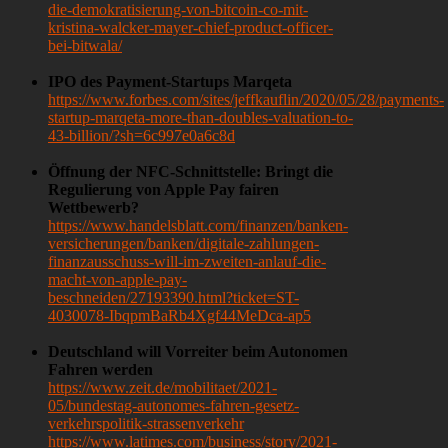
die-demokratisierung-von-bitcoin-co-mit-
kristina-walcker-mayer-chief-product-officer-
bei-bitwala/
IPO des Payment-Startups Marqeta
https://www.forbes.com/sites/jeffkauflin/2020/05/28/payments-
startup-marqeta-more-than-doubles-valuation-to-
43-billion/?sh=6c997e0a6c8d
Öffnung der NFC-Schnittstelle: Bringt die
Regulierung von Apple Pay fairen
Wettbewerb?
https://www.handelsblatt.com/finanzen/banken-
versicherungen/banken/digitale-zahlungen-
finanzausschuss-will-im-zweiten-anlauf-die-
macht-von-apple-pay-
beschneiden/27193390.html?ticket=ST-
4030078-IbqpmBaRb4Xgf44MeDca-ap5
Deutschland will Vorreiter beim Autonomen
Fahren werden
https://www.zeit.de/mobilitaet/2021-
05/bundestag-autonomes-fahren-gesetz-
verkehrspolitik-strassenverkehr
https://www.latimes.com/business/story/2021-