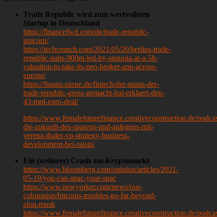
Trade Republic wird zum wertvollsten
Startup in Deutschland
https://financefwd.com/de/trade-republic-
unicorn/
https://techcrunch.com/2021/05/20/berlins-trade-
republic-nabs-900m-led-by-sequoia-at-a-5b-
valuation-to-take-its-neo-broker-app-across-
europe/
https://finanz-szene.de/fintech/der-mann-der-
trade-republic-gross-gemacht-hat-erklaert-den-
43-mrd-euro-deal/
https://www.femalefuturefinance.creativeconstruction.de/podcas
die-zukunft-des-sparens-und-anlegens-mit-
verena-thaler-vp-strategy-business-
development-bei-raisin/
Ein (weiterer) Crash am Kryptomarkt
https://www.bloomberg.com/opinion/articles/2021-
05-19/you-can-spac-your-spac
https://www.newyorker.com/news/our-
columnists/bitcoins-troubles-go-far-beyond-
elon-musk
https://www.femalefuturefinance.creativeconstruction.de/podcas