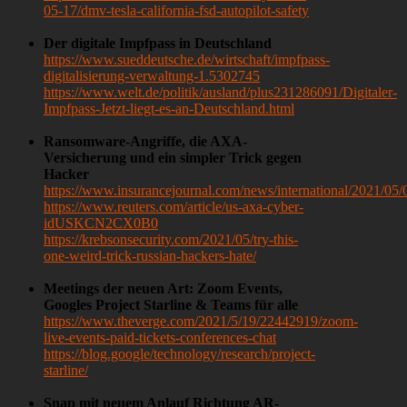
05-17/dmv-tesla-california-fsd-autopilot-safety
Der digitale Impfpass in Deutschland
https://www.sueddeutsche.de/wirtschaft/impfpass-
digitalisierung-verwaltung-1.5302745
https://www.welt.de/politik/ausland/plus231286091/Digitaler-
Impfpass-Jetzt-liegt-es-an-Deutschland.html
Ransomware-Angriffe, die AXA-
Versicherung und ein simpler Trick gegen
Hacker
https://www.insurancejournal.com/news/international/2021/05
https://www.reuters.com/article/us-axa-cyber-
idUSKCN2CX0B0
https://krebsonsecurity.com/2021/05/try-this-
one-weird-trick-russian-hackers-hate/
Meetings der neuen Art: Zoom Events,
Googles Project Starline & Teams für alle
https://www.theverge.com/2021/5/19/22442919/zoom-
live-events-paid-tickets-conferences-chat
https://blog.google/technology/research/project-
starline/
Snap mit neuem Anlauf Richtung AR-