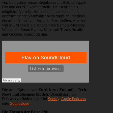
vor, Innovation versus Regulation am Beispiel Apple
Pay und der NFC-Schnittstelle, Deutschland als
möglicher Vorreiter beim autonomen Fahren und
offensichtlicher Nachzügler beim digitalen Impfpass,
ein neuer Anlauf von Snap bei Smartbrillen, Amazon
will MGM sowie die schöne neue Remote-Meeting-
Welt durch Zoom Events, Microsoft Teams für alle
und Googles Project Starline.
Die neue Episode von
Zurück zur Zukunft – Tech-
News und Business Models
. Überall dort, wo
Podcasts zu finden sind: Bei
Spotify
,
Apple Podcasts
oder
Soundcloud
.
Die Themen der Folge 120: