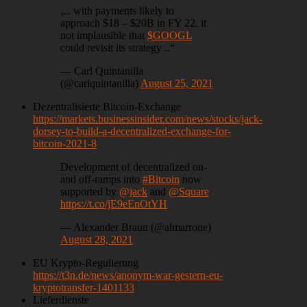
„.. with payments likely to
approach $18 – $20B in FY 22, it
not implausible that
$GOOGL
could revisit its strategy ..“
— Carl Quintanilla
(@carlquintanilla)
August 25, 2021
Dezentralisierte Bitcoin-Exchange
https://markets.businessinsider.com/news/stocks/jack-
dorsey-to-build-a-decentralized-exchange-for-
bitcoin-2021-8
Development of decentralized on-
and off-ramps into
#Bitcoin
now
supported by
@jack
and
@Square
https://t.co/jE9eEnOtYH
— Alexander Braun (@almarrone)
August 28, 2021
EU Krypto-Regulierung
https://t3n.de/news/anonym-war-gestern-eu-
kryptotransfer-1401133
Lieferdienste