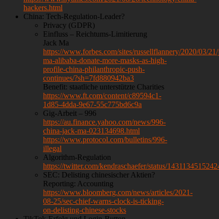
hackers.html
China: Tech-Regulation-Leader?
Privacy (GDPR)
Einfluss – Reichtums-Limitierung
Jack Ma
https://www.forbes.com/sites/russellflannery/2020/03/21/
ma-alibaba-donate-more-masks-as-high-
profile-china-philanthropic-push-
continues/?sh=7fd880942ba3
Benefit: staatliche unterstützte Charities
https://www.ft.com/content/c89594c1-
1d85-4dda-9e67-55c775bd6c9a
Gig-Arbeit – 996
https://au.finance.yahoo.com/news/996-
china-jack-ma-023134698.html
https://www.protocol.com/bulletins/996-
illegal
Algorithm-Regulation
https://twitter.com/kendraschaefer/status/143113451524
SEC: Delisting chinesischer Aktien?
Reporting: Accounting
https://www.bloomberg.com/news/articles/2021-
08-25/sec-chief-warns-clock-is-ticking-
on-delisting-chinese-stocks
TikTok-Erfolg und Login-Button