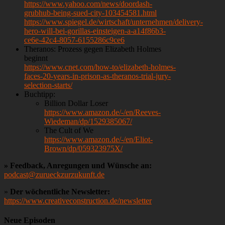
https://www.yahoo.com/news/doordash-
grubhub-being-sued-city-103454581.html
https://www.spiegel.de/wirtschaft/unternehmen/delivery-
hero-will-bei-gorillas-einsteigen-a-a14f86b3-
ce6e-42c4-8057-6155286c9ce6
Theranos: Prozess gegen Elizabeth Holmes
beginnt
https://www.cnet.com/how-to/elizabeth-holmes-
faces-20-years-in-prison-as-theranos-trial-jury-
selection-starts/
Buchtipp:
Billion Dollar Loser
https://www.amazon.de/-/en/Reeves-
Wiedeman/dp/1529385067/
The Cult of We
https://www.amazon.de/-/en/Eliot-
Brown/dp/059323975X/
» Feedback, Anregungen und Wünsche an:
podcast@zurueckzurzukunft.de
»
Der wöchentliche Newsletter:
https://www.creativeconstruction.de/newsletter
Neue Episoden