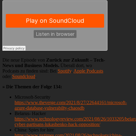
Die neue Episode von
Zurück zur Zukunft – Tech-
News und Business Models.
Überall dort, wo
Podcasts zu finden sind: Bei
Spotify
,
Apple Podcasts
oder
Soundcloud
.
» Die Themen der Folge 134:
Microsoft-Security
https://www.theverge.com/2021/8/27/22644161/microsoft-
azure-database-vulnerabilty-chaosdb
Belarus- Hacker
https://www.technologyreview.com/2021/08/26/1033205/belar
cyber-partisans-lukashenko-hack-opposition/
China: Spies for hire
https://www.nytimes.com/2021/08/26/technology/china-