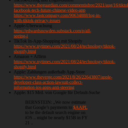
https://www.theguardian.com/commentisfree/2021/aug/16/tikto
facebook-tech-future-chinese-video-app
https://www.fastcompany.com/90634888/log-in-
with-tiktok-privacy-issues
Apple-Überwachung
https://edwardsnowden.substack.com/p/all-
seeing-i
TikTok In-App-Shopping mit Shopify
https://www.nytimes.com/2021/08/24/technology/tiktok-
shopify.html
Amazon + Affirm
https://www.nytimes.com/2021/08/24/technology/tiktok-
shopify.html
Apple: Zahlungen außerhalb App-Store
https://www.theverge.com/2021/8/26/22643807/apple-
developer-class-action-lawsuit-collect-
information-ios-apps-anti-steering
Apple: $15 Mrd. von Google für Default-Suche
BERNSTEIN: „We now estimate
that Google’s payments to
$AAPL
to be the default search engine on
iOS .. might be nearly $15B in FY
21 ..