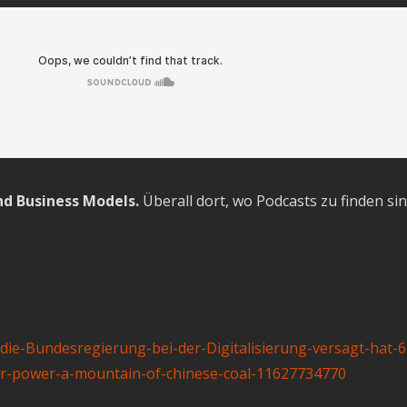
d Business Models.
Überall dort, wo Podcasts zu finden sin
die-Bundesregierung-bei-der-Digitalisierung-versagt-hat-
olar-power-a-mountain-of-chinese-coal-11627734770