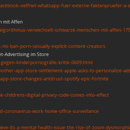
facebook-oeffnet-whatsapp-fuer-externe-faktenpruefer-a-
 mit Affen
ok-algorithmus-verwechselt-schwarze-menschen-mit-affen-17
no-ban-porn-sexually-explicit-content-creators
et-Advertising im Store
gegen-kinderpornografie-kritik-0609.html
nother-app-store-settlement-apple-asks-to-personalize-ads
pp-store-changes-antitrust-spotify-epic-fortnite
childrens-digital-privacy-code-comes-into-effect
d-coronavirus-work-home-office-surveillance
ieve-its-a-mental-health-issue-the-rise-of-zoom-dysmorphi