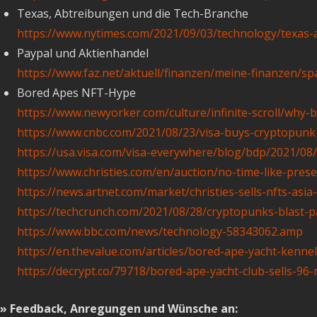
Texas, Abtreibungen und die Tech-Branche
https://www.nytimes.com/2021/09/03/technology/texas-a
Paypal und Aktienhandel
https://www.faz.net/aktuell/finanzen/meine-finanzen/sp
Bored Apes NFT-Hype
https://www.newyorker.com/culture/infinite-scroll/why-
https://www.cnbc.com/2021/08/23/visa-buys-cryptopunk-
https://usa.visa.com/visa-everywhere/blog/bdp/2021/0
https://www.christies.com/en/auction/no-time-like-pres
https://news.artnet.com/market/christies-sells-nfts-asi
https://techcrunch.com/2021/08/28/cryptopunks-blast-pa
https://www.bbc.com/news/technology-58343062.amp
https://en.thevalue.com/articles/bored-ape-yacht-kenne
https://decrypt.co/79718/bored-ape-yacht-club-sells-96-
» Feedback, Anregungen und Wünsche an: