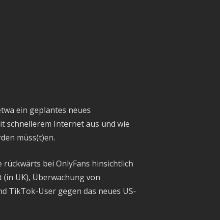
etwa ein geplantes neues
it schnellerem Internet aus und wie
rden müss(t)en.
rückwärts bei OnlyFans hinsichtlich
et (in UK), Überwachung von
nd TikTok-User gegen das neues US-