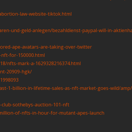
bortion-law-website-tiktok.html
aren-und-geld-anlegen/bezahldienst-paypal-will-in-aktienh
bored-ape-avatars-are-taking-over-twitter
nft-for-150000.html
8/18/nfts-mark-a-1629328216374.html
ent-20909-hgk/
a-1998093
st-1-billion-in-lifetime-sales-as-nft-market-goes-wild/amp/
l-club-sothebys-auction-101-nft
million-of-nfts-in-hour-for-mutant-apes-launch