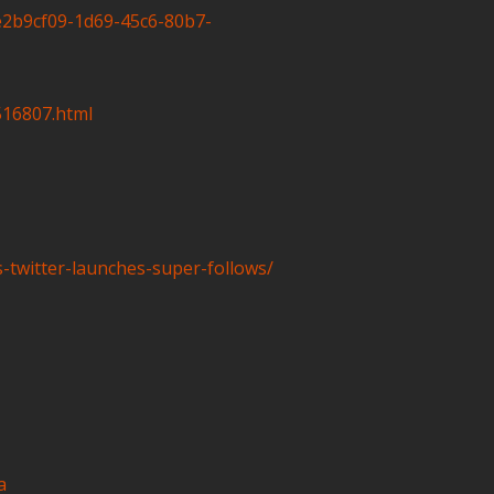
e2b9cf09-1d69-45c6-80b7-
516807.html
-twitter-launches-super-follows/
a