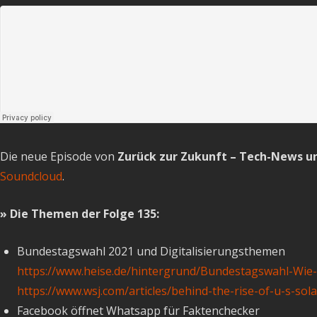
Die neue Episode von
Zurück zur Zukunft – Tech-News un
Soundcloud
.
» Die Themen der Folge 135:
Bundestagswahl 2021 und Digitalisierungsthemen
https://www.heise.de/hintergrund/Bundestagswahl-Wie-
https://www.wsj.com/articles/behind-the-rise-of-u-s-s
Facebook öffnet Whatsapp für Faktenchecker