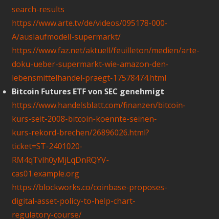
search-results
https://www.arte.tv/de/videos/095178-000-
A/auslaufmodell-supermarkt/
https://www.faz.net/aktuell/feuilleton/medien/arte-
doku-ueber-supermarkt-wie-amazon-den-
lebensmittelhandel-praegt-17578474.html
Bitcoin Futures ETF von SEC genehmigt
https://www.handelsblatt.com/finanzen/bitcoin-
kurs-seit-2008-bitcoin-koennte-seinen-
kurs-rekord-brechen/26896026.html?
ticket=ST-2401020-
RM4qTvlh0yMjLqDnRQYV-
cas01.example.org
https://blockworks.co/coinbase-proposes-
digital-asset-policy-to-help-chart-
regulatory-course/