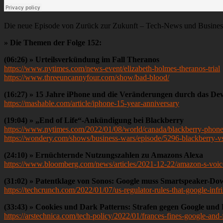
Die neue Episode von Zurück zur Zukunft – Tech-News und Business 
» Die Themen der Folge 152:
(06:26) » Urteilsverkündung im Fall Theranos
https://www.nytimes.com/news-event/elizabeth-holmes-theranos-trial
https://www.threeuncannyfour.com/show/bad-blood/
(16:27) » 15 Jahre iPhone und die Veränderungen durch das Dev
https://mashable.com/article/iphone-15-year-anniversary
(19:04) » „End of Life“-Ankündigung bei Blackberry
https://www.nytimes.com/2022/01/08/world/canada/blackberry-phone
https://wondery.com/shows/business-wars/episode/5296-blackberry-v
(24:10) » Ernüchternde Nutzungszahlen zu Amazons Alexa
https://www.bloomberg.com/news/articles/2021-12-22/amazon-s-voice-
(31:02) » Patentklage von Sonos: Google muss Smartspeaker-D
https://techcrunch.com/2022/01/07/us-regulator-rules-that-google-inf
(33:43) » Cookies und Dark Patterns: Strafen gegen Google und
https://arstechnica.com/tech-policy/2022/01/frances-fines-google-an