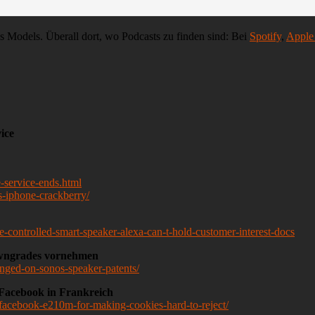
Models. Überall dort, wo Podcasts zu finden sind: Bei
Spotify
,
Apple
ice
-service-ends.html
s-iphone-crackberry/
controlled-smart-speaker-alexa-can-t-hold-customer-interest-docs
owngrades vornehmen
ringed-on-sonos-speaker-patents/
 Facebook in Frankreich
d-facebook-e210m-for-making-cookies-hard-to-reject/