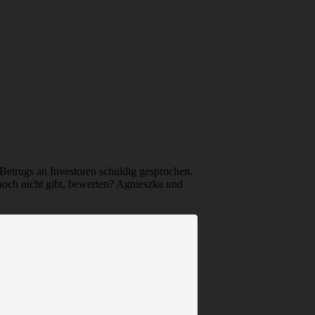
 Betrugs an Investoren schuldig gesprochen.
 noch nicht gibt, bewerten? Agnieszka und