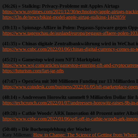
(36:26) » Stalking: Privacy-Probleme mit Apples Airtags
https://www.nytimes.com/2021/12/30/technology/apple-airtags-trackin
https://t3n.de/news/bikini-model-apple-airtag-stalking-1442859/
(39:13) » Spionage-Affäre in Polen: Pegasus-Spyware gegen Oppo
https://www.tagesschau.de/ausland/europa/pegasus-affaere-polen-103
(41:35) » Chinas digitale Zentralbankwährung wird in WeChat in
https://www.cnbc.com/2022/01/06/chinas-digital-currency-comes-to-
(45:21) » Gamestop wird zum NFT-Marktplatz
https://www.wsj.com/articles/gamestop-entering-nft-and-cryptocurre
https://futurism.com/fart-jar-nfts
(47:47) » OpenSea mit 300 Millionen Funding zur 13 Milliarden
https://www.coindesk.com/business/2022/01/05/nft-marketplace-open
(48:14) » Andreessen Horowitz sammelt 9 Milliarden Dollar für I
https://techcrunch.com/2022/01/07/andreessen-horowitz-raises-9b-in-
(49:28) » Cathie Woods‘ ARK Innovation 48 Prozent unter Allze
https://www.cnbc.com/2022/01/06/sell-off-in-cathie-woods-ark-innov
(50:40) » Die Buchempfehlung der Woche:
Katy Milkman:
How to Change: The Science of Getting from Where