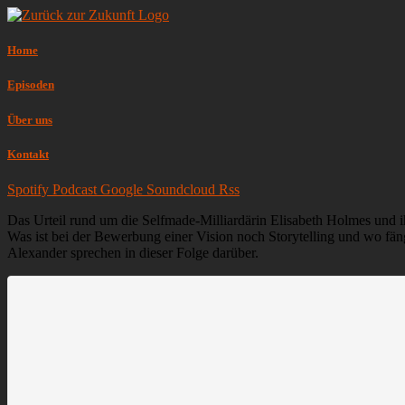
Home
Episoden
Über uns
Kontakt
Spotify
Podcast
Google
Soundcloud
Rss
Das Urteil rund um die Selfmade-Milliardärin Elisabeth Holmes und ih
Was ist bei der Bewerbung einer Vision noch Storytelling und wo fän
Alexander sprechen in dieser Folge darüber.