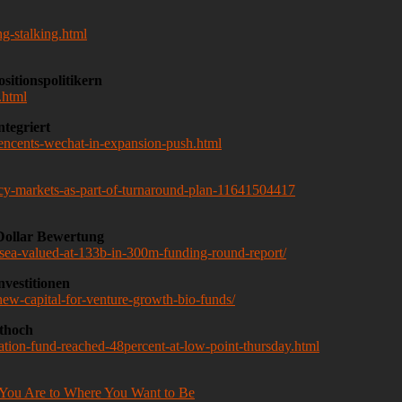
g-stalking.html
sitionspolitikern
.html
tegriert
tencents-wechat-in-expansion-push.html
ncy-markets-as-part-of-turnaround-plan-11641504417
 Dollar Bewertung
sea-valued-at-133b-in-300m-funding-round-report/
nvestitionen
new-capital-for-venture-growth-bio-funds/
ithoch
ation-fund-reached-48percent-at-low-point-thursday.html
 You Are to Where You Want to Be