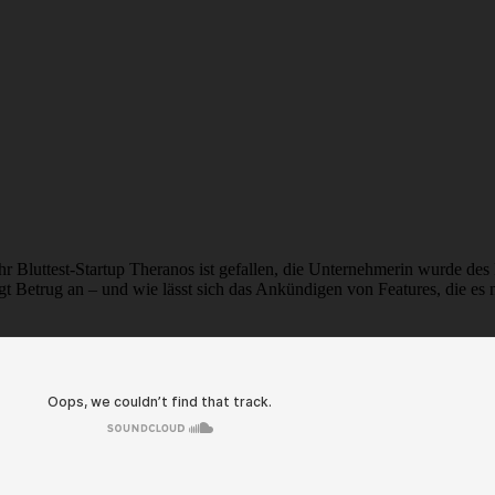
r Bluttest-Startup Theranos ist gefallen, die Unternehmerin wurde des
gt Betrug an – und wie lässt sich das Ankündigen von Features, die es