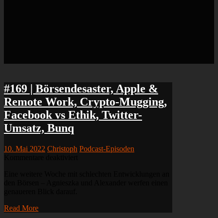
#169 | Börsendesaster, Apple &
Remote Work, Crypto-Mugging,
Facebook vs Ethik, Twitter-
Umsatz, Bunq
10. Mai 2022
Christoph
Podcast-Episoden
für
Kommentare deaktiviert
#169
Eine weitere Woche mit schlechten Entwicklungen an
|
den Börsen – Agnieszka und Alexander werfen einen
Börsendesaster,
genaueren Blick darauf.
Apple
&
Read More
Remote