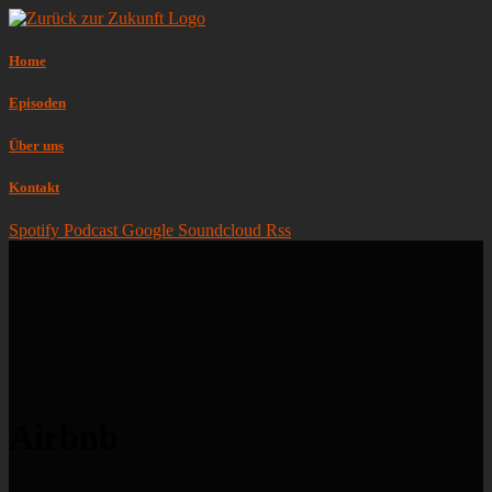
Home
Episoden
Über uns
Kontakt
Spotify
Podcast
Google
Soundcloud
Rss
Airbnb