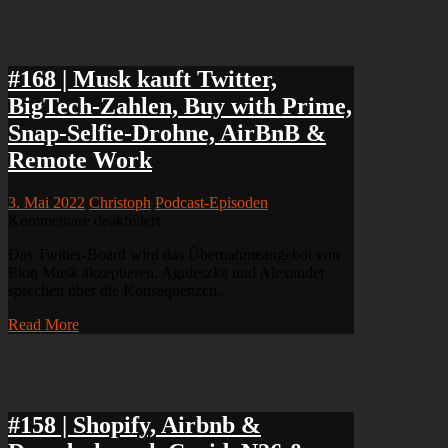
Work,
Crypto-
Mugging,
Facebook
vs
#168 | Musk kauft Twitter,
Ethik,
BigTech-Zahlen, Buy with Prime,
Twitter-
Umsatz,
Snap-Selfie-Drohne, AirBnB &
Bunq
Remote Work
3. Mai 2022
Christoph
Podcast-Episoden
für
Kommentare deaktiviert
#168
Das Twitter-Board wird das Übernahmeangebot von
|
Elon Musk akzeptieren. Agnieszka und Alexander
Musk
sprechen über die Konsequenzen.
kauft
Twitter,
Read More
BigTech-
Zahlen,
Buy
with
Prime,
Snap-
#158 | Shopify, Airbnb &
Selfie-