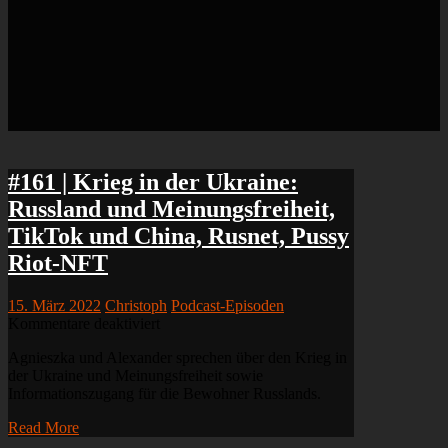
#161 | Krieg in der Ukraine:
Russland und Meinungsfreiheit,
TikTok und China, Rusnet, Pussy
Riot-NFT
15. März 2022
Christoph
Podcast-Episoden
für
Kommentare deaktiviert
#161
Agnieszka und Alexander sprechen über den Krieg in
|
der Ukraine und Meinungsfreiheit sowie
Krieg
Informationszugang für die Bewohner Russlands.
in
der
Read More
Ukraine: