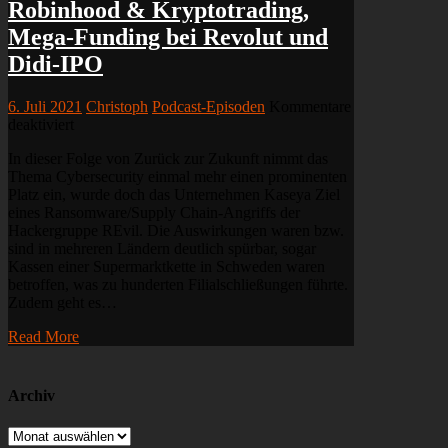
Robinhood & Kryptotrading,
Mega-Funding bei Revolut und
Didi-IPO
6. Juli 2021
Christoph
Podcast-Episoden
Kommentare
für
deaktiviert
#126
In dieser Folge von Zurück zur Zukunft nimmt das
|
Thema Cybersecurity einmal mehr einen prominenten
Cyberattacke
Platz ein, wurde doch das Unternehmen Kaseya Ziel
auf
eines Ransomware/Supply Chain-Angriffs der
Kaseya,
Hackergruppe REvil. Die Auswirkungen waren bzw.
Robinhood
sind in mehreren Ländern deutlich spürbar, sogar
&
Kassen einer Supermarktkette in Schweden waren
Kryptotrading,
betroffen, was zu hunderten Filialschließungen führte.
Mega-
Zudem geht es…
Funding
bei
Read More
Revolut
und
Didi-
IPO
Archiv
Archiv