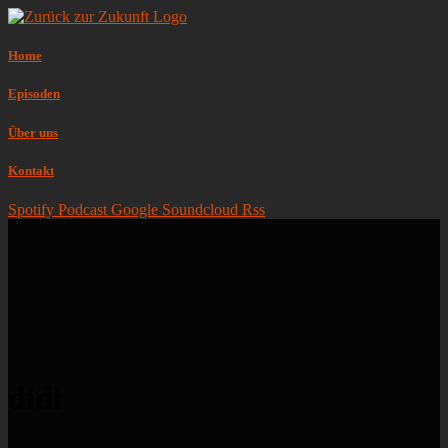
Home
Episoden
Über uns
Kontakt
Spotify
Podcast
Google
Soundcloud
Rss
didi