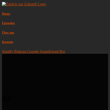
Home
Episoden
Über uns
Kontakt
Spotify
Podcast
Google
Soundcloud
Rss
dji