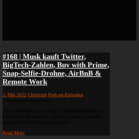
#168 | Musk kauft Twitter,
BigTech-Zahlen, Buy with Prime,
Snap-Selfie-Drohne, AirBnB &
Remote Work
3. Mai 2022
Christoph
Podcast-Episoden
für
Kommentare deaktiviert
#168
Das Twitter-Board wird das Übernahmeangebot von
|
Elon Musk akzeptieren. Agnieszka und Alexander
Musk
sprechen über die Konsequenzen.
kauft
Twitter,
Read More
BigTech-