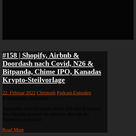
#158 | Shopify, Airbnb &
Doordash nach Covid, N26 &
Bitpanda, Chime IPO, Kanadas
Krypto-Steilvorlage
22. Februar 2022
Christoph
Podcast-Episoden
für
Kommentare deaktiviert
#158
Agnieszka und Alexander sehen sich den Kurssturz
|
von Shopify genauer an und was dies mit der
Shopify,
Pandemie zu tun hat.
Airbnb
&
Read More
Doordash