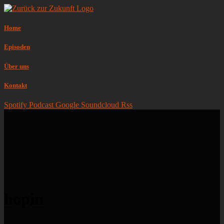
Home
Episoden
Über uns
Kontakt
Spotify
Podcast
Google
Soundcloud
Rss
hopin