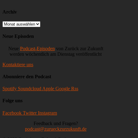
nach
Covid,
N26
Archiv
&
Bitpanda,
Archiv
Chime
IPO,
Neue Episoden
Kanadas
Krypto-
Neue
Podcast-Episoden
von Zurück zur Zukunft
Steilvorlage
werden wöchentlich am Dienstag veröffentlicht
Kontaktiere uns
Abonniere den Podcast
Spotify
Soundcloud
Apple
Google
Rss
Folge uns
Facebook
Twitter
Instagram
Feedback und Fragen?
podcast@zurueckzurzukunft.de