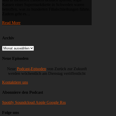
&
Kassen einer Supermarktkette in Schweden waren
Kryptotrading,
betroffen, was zu hunderten Filialschließungen führte.
Mega-
Zudem geht es…
Funding
bei
Read More
Revolut
und
Didi-
IPO
Archiv
Archiv
Neue Episoden
Neue
Podcast-Episoden
von Zurück zur Zukunft
werden wöchentlich am Dienstag veröffentlicht
Kontaktiere uns
Abonniere den Podcast
Spotify
Soundcloud
Apple
Google
Rss
Folge uns