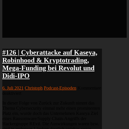
#126 | Cyberattacke auf Kaseya,
Robinhood & Kryptotrading,
Mega-Funding bei Revolut und
Didi-IPO
6. Juli 2021
Christoph
Podcast-Episoden
Kommentare
für
deaktiviert
#126
In dieser Folge von Zurück zur Zukunft nimmt das
|
Thema Cybersecurity einmal mehr einen prominenten
Cyberattacke
Platz ein, wurde doch das Unternehmen Kaseya Ziel
auf
eines Ransomware/Supply Chain-Angriffs der
Kaseya,
Hackergruppe REvil. Die Auswirkungen waren bzw.
Robinhood
sind in mehreren Ländern deutlich spürbar, sogar