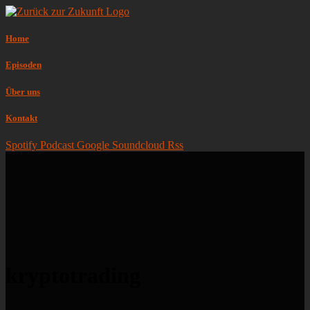
Home
Episoden
Über uns
Kontakt
Spotify
Podcast
Google
Soundcloud
Rss
kryptotrading