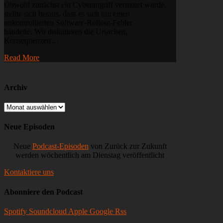
Obwohl zunächst ein Cyberangriff vermutet wurde,
Metas
stellte sich heraus, dass es sich um einen
Llama
unkontrollierten Software-Rollout-Fehler
+
handelte. Wir diskutieren die Ursachen,
AI-
Konsequenzen…
Strategie,
SearchGPT
Read More
vs.
Google
Archiv
Archiv
Neue Episoden
Neue
Podcast-Episoden
von Zurück zur Zukunft
werden wöchentlich am Dienstag veröffentlicht
Kontaktiere uns
Abonniere den Podcast
Spotify
Soundcloud
Apple
Google
Rss