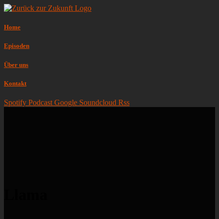
Home
Episoden
Über uns
Kontakt
Spotify
Podcast
Google
Soundcloud
Rss
Llama