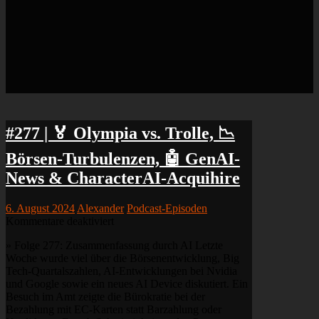
#277 | 🏅 Olympia vs. Trolle, 📉
Börsen-Turbulenzen, 🤖 GenAI-
News & CharacterAI-Acquihire
6. August 2024
Alexander
Podcast-Episoden
für
Kommentare deaktiviert
#277
» Folge 277: Zusammenfassung durch AI Letzte
|
Woche wurde viel über die Börsenentwicklung, Big
🏅
Tech-Quartalszahlen, AI-Entwicklungen bei Nvidia
Olympia
und Google sowie ein neues AI Device diskutiert. Ein
vs.
Besuch im Amt zeigte die Bürokratie bei der
Trolle,
Bezahlung mit EC-Karten statt Barzahlung oder
📉