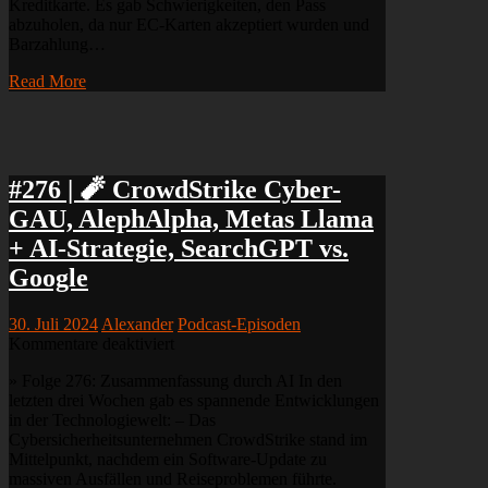
Kreditkarte. Es gab Schwierigkeiten, den Pass
Börsen-
abzuholen, da nur EC-Karten akzeptiert wurden und
Turbulenzen,
Barzahlung…
🤖
GenAI-
Read More
News
&
CharacterAI-
Acquihire
#276 | 🧨 CrowdStrike Cyber-
GAU, AlephAlpha, Metas Llama
+ AI-Strategie, SearchGPT vs.
Google
30. Juli 2024
Alexander
Podcast-Episoden
für
Kommentare deaktiviert
#276
» Folge 276: Zusammenfassung durch AI In den
|
letzten drei Wochen gab es spannende Entwicklungen
🧨
in der Technologiewelt: – Das
CrowdStrike
Cybersicherheitsunternehmen CrowdStrike stand im
Cyber-
Mittelpunkt, nachdem ein Software-Update zu
GAU,
massiven Ausfällen und Reiseproblemen führte.
AlephAlpha,