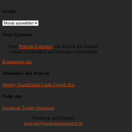
TikTok-
Ghost
Kitchen,
Archiv
Reddit-
IPO,
Archiv
Huawei
&
Neue Episoden
Überwachung
Neue
Podcast-Episoden
von Zurück zur Zukunft
werden wöchentlich am Dienstag veröffentlicht
Kontaktiere uns
Abonniere den Podcast
Spotify
Soundcloud
Apple
Google
Rss
Folge uns
Facebook
Twitter
Instagram
Feedback und Fragen?
podcast@zurueckzurzukunft.de