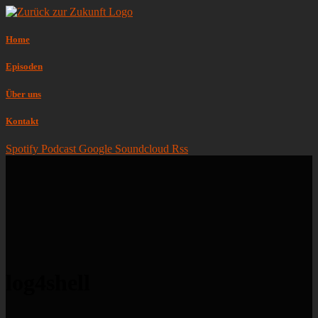
Home
Episoden
Über uns
Kontakt
Spotify
Podcast
Google
Soundcloud
Rss
log4shell