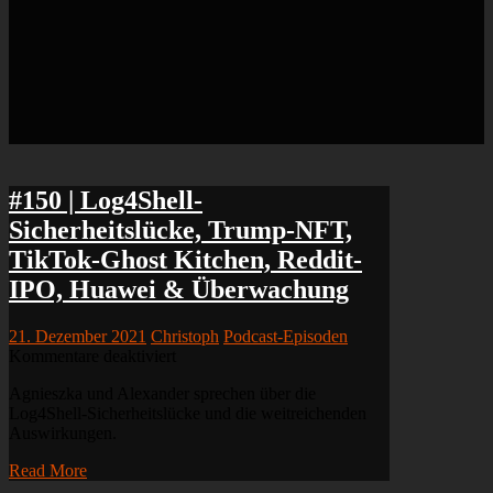
#150 | Log4Shell-
Sicherheitslücke, Trump-NFT,
TikTok-Ghost Kitchen, Reddit-
IPO, Huawei & Überwachung
21. Dezember 2021
Christoph
Podcast-Episoden
für
Kommentare deaktiviert
#150
Agnieszka und Alexander sprechen über die
|
Log4Shell-Sicherheitslücke und die weitreichenden
Log4Shell-
Auswirkungen.
Sicherheitslücke,
Trump-
Read More
NFT,