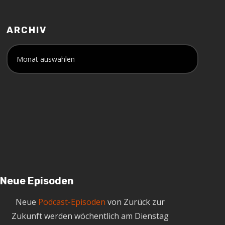
ARCHIV
A
r
c
h
i
v
Neue Episoden
Neue
Podcast-Episoden
von Zurück zur
Zukunft werden wöchentlich am Dienstag