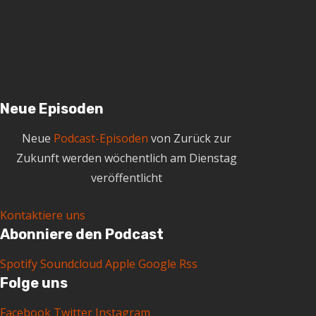
i
v
Neue Episoden
Neue
Podcast-Episoden
von Zurück zur
Zukunft werden wöchentlich am Dienstag
veröffentlicht
Kontaktiere uns
Abonniere den Podcast
Spotify
Soundcloud
Apple
Google
Rss
Folge uns
Facebook
Twitter
Instagram