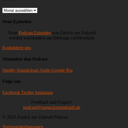
Remote-
Work
Archiv
Neue Episoden
Neue
Podcast-Episoden
von Zurück zur Zukunft
werden wöchentlich am Dienstag veröffentlicht
Kontaktiere uns
Abonniere den Podcast
Spotify
Soundcloud
Apple
Google
Rss
Folge uns
Facebook
Twitter
Instagram
Feedback und Fragen?
podcast@zurueckzurzukunft.de
© 2023 Zurück zur Zukunft Podcast
Nutzungsbedingungen