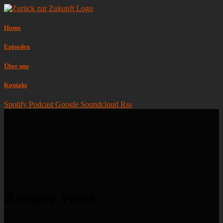
Home
Episoden
Über uns
Kontakt
Spotify
Podcast
Google
Soundcloud
Rss
Remote Work