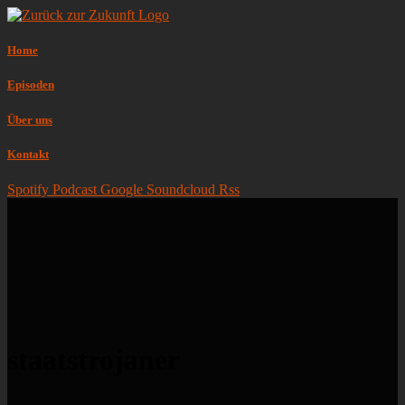
Home
Episoden
Über uns
Kontakt
Spotify
Podcast
Google
Soundcloud
Rss
staatstrojaner