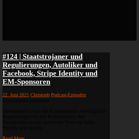
#124 | Staatstrojaner und
Regulierungen, Autoliker und
Facebook, Stripe Identity und
EM-Sponsoren
22. Juni 2021
Christoph
Podcast-Episoden
für
Kommentare deaktiviert
#124
Diesmal geht es um die Konsequenzen von BigTech-
|
Regulierungen für den Konsumenten, den
Staatstrojaner
Staatstrojaner sowie spannende News zu Stripe,
und
Shopify und Spotify.
Regulierungen,
Autoliker
Read More