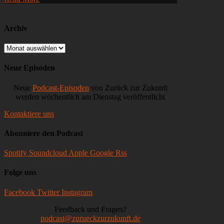
und
Facebook,
Stripe
Identity
Archiv
und
EM-
Archiv
Sponsoren
Neue Episoden
Neue
Podcast-Episoden
von Zurück zur Zukunft
werden wöchentlich am Dienstag veröffentlicht
Kontaktiere uns
Abonniere den Podcast
Spotify
Soundcloud
Apple
Google
Rss
Folge uns
Facebook
Twitter
Instagram
Feedback und Fragen?
podcast@zurueckzurzukunft.de