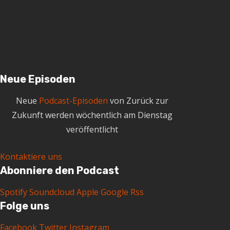
i
v
Neue Episoden
Neue
Podcast-Episoden
von Zurück zur
Zukunft werden wöchentlich am Dienstag
veröffentlicht
Kontaktiere uns
Abonniere den Podcast
Spotify
Soundcloud
Apple
Google
Rss
Folge uns
Facebook
Twitter
Instagram