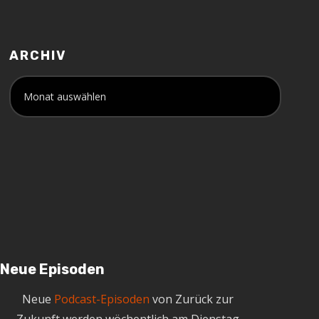
ARCHIV
A
r
c
h
i
v
Neue Episoden
Neue
Podcast-Episoden
von Zurück zur
Zukunft werden wöchentlich am Dienstag