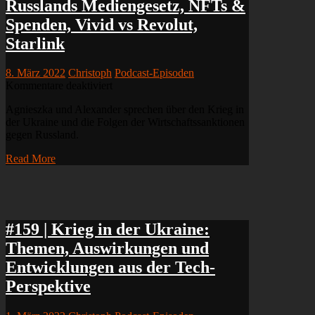
Russlands Mediengesetz, NFTs &
Rusnet,
Pussy
Spenden, Vivid vs Revolut,
Riot-
Starlink
NFT
8. März 2022
Christoph
Podcast-Episoden
für
Kommentare deaktiviert
#160
Agnieszka und Alexander sprechen über den Krieg in
|
der Ukraine und die Folgen der Wirtschaftssanktionen
Krieg
gegen Russland.
in
der
Read More
Ukraine:
Russlands
Mediengesetz,
NFTs
&
Spenden,
#159 | Krieg in der Ukraine:
Vivid
Themen, Auswirkungen und
vs
Revolut,
Entwicklungen aus der Tech-
Starlink
Perspektive