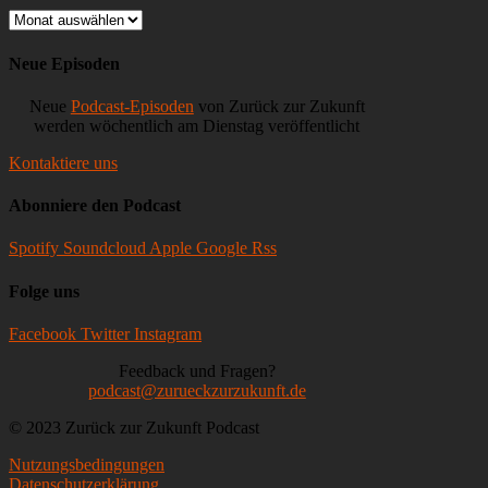
Offline,
Archiv
PayPal-
Coin
Neue Episoden
Neue
Podcast-Episoden
von Zurück zur Zukunft
werden wöchentlich am Dienstag veröffentlicht
Kontaktiere uns
Abonniere den Podcast
Spotify
Soundcloud
Apple
Google
Rss
Folge uns
Facebook
Twitter
Instagram
Feedback und Fragen?
podcast@zurueckzurzukunft.de
© 2023 Zurück zur Zukunft Podcast
Nutzungsbedingungen
Datenschutzerklärung