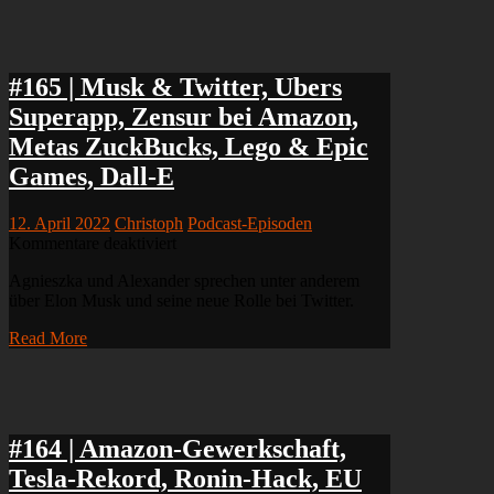
Zahlen,
Buy
with
Prime,
Snap-
#165 | Musk & Twitter, Ubers
Selfie-
Superapp, Zensur bei Amazon,
Drohne,
AirBnB
Metas ZuckBucks, Lego & Epic
&
Games, Dall-E
Remote
Work
12. April 2022
Christoph
Podcast-Episoden
für
Kommentare deaktiviert
#165
Agnieszka und Alexander sprechen unter anderem
|
über Elon Musk und seine neue Rolle bei Twitter.
Musk
&
Read More
Twitter,
Ubers
Superapp,
Zensur
bei
Amazon,
#164 | Amazon-Gewerkschaft,
Metas
Tesla-Rekord, Ronin-Hack, EU
ZuckBucks,