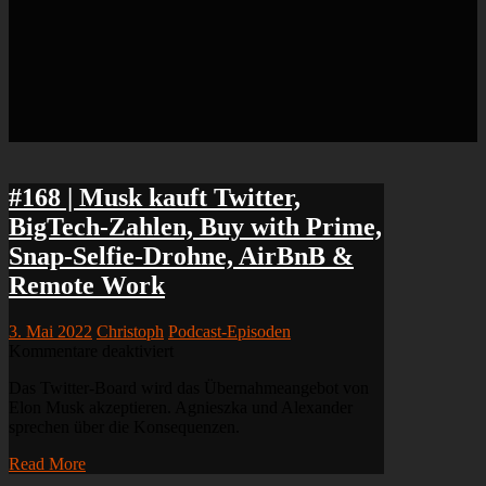
#168 | Musk kauft Twitter,
BigTech-Zahlen, Buy with Prime,
Snap-Selfie-Drohne, AirBnB &
Remote Work
3. Mai 2022
Christoph
Podcast-Episoden
für
Kommentare deaktiviert
#168
Das Twitter-Board wird das Übernahmeangebot von
|
Elon Musk akzeptieren. Agnieszka und Alexander
Musk
sprechen über die Konsequenzen.
kauft
Twitter,
Read More
BigTech-