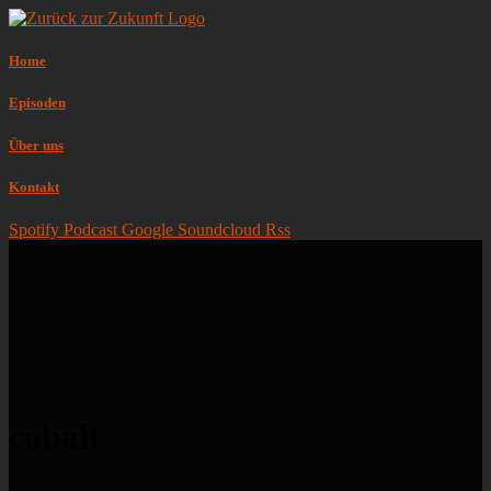
Home
Episoden
Über uns
Kontakt
Spotify
Podcast
Google
Soundcloud
Rss
cobalt