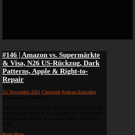
#146 | Amazon vs. Supermärkte
& Visa, N26 US-Rückzug, Dark
Patterns, Apple & Right-to-
Repair
23. November 2021
Christoph
Podcast-Episoden
für
Kommentare deaktiviert
#146
Agniezska und Alexander sprechen diesmal über die
|
Supermarkt-Offensive von Amazon in Großbritannien
Amazon
und wie sich dies auf den ganzen Sektor auswirken
vs.
wird.
Supermärkte
&
Read More