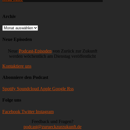
Visa,
N26
US-
Rückzug,
Archiv
Dark
Patterns,
Archiv
Apple
&
Neue Episoden
Right-
to-
Neue
Podcast-Episoden
von Zurück zur Zukunft
Repair
werden wöchentlich am Dienstag veröffentlicht
Kontaktiere uns
Abonniere den Podcast
Spotify
Soundcloud
Apple
Google
Rss
Folge uns
Facebook
Twitter
Instagram
Feedback und Fragen?
podcast@zurueckzurzukunft.de