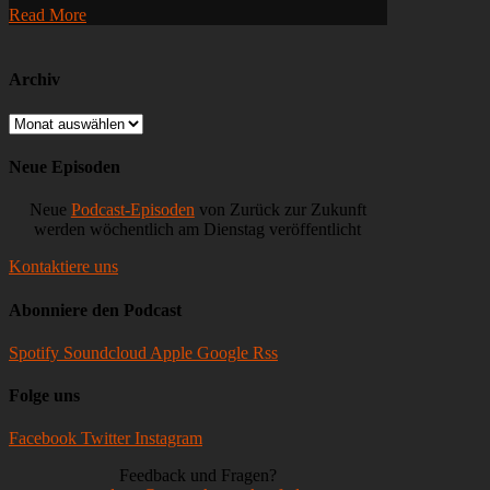
Read More
Clearview
AI,
💩
Trade
Archiv
Republic
Archiv
Neue Episoden
Neue
Podcast-Episoden
von Zurück zur Zukunft
werden wöchentlich am Dienstag veröffentlicht
Kontaktiere uns
Abonniere den Podcast
Spotify
Soundcloud
Apple
Google
Rss
Folge uns
Facebook
Twitter
Instagram
Feedback und Fragen?