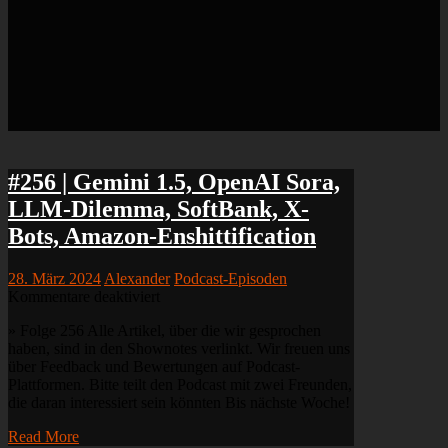
#256 | Gemini 1.5, OpenAI Sora,
LLM-Dilemma, SoftBank, X-
Bots, Amazon-Enshittification
28. März 2024
Alexander
Podcast-Episoden
für
Kommentare deaktiviert
#256
» Folge 256 Alle Artikel, über die wir gesprochen
|
haben, sind in den Shownotes verlinkt. Wir freuen uns
Gemini
über Feedback und Bewertungen auf Podcast-
1.5,
Plattformen. Bitte teilt den Podcast mit zwei Freunden,
OpenAI
die daran interessiert sein könnten Bis nächste Woche!
Sora,
LLM-
Read More
Dilemma,