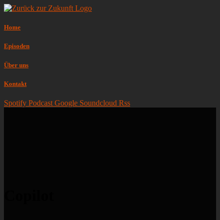
Home
Episoden
Über uns
Kontakt
Spotify
Podcast
Google
Soundcloud
Rss
Copilot