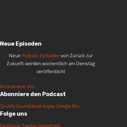
i
v
Neue Episoden
Neue
Podcast-Episoden
von Zurück zur
Zukunft werden wöchentlich am Dienstag
veröffentlicht
Kontaktiere uns
Abonniere den Podcast
Spotify
Soundcloud
Apple
Google
Rss
Folge uns
Facebook
Twitter
Instagram