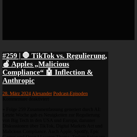
#259 | 🛑 TikTok vs. Regulierung,
🍎 Apples „Malicious
Compliance“ 🤖 Inflection &
Anthropic
28. März 2024
Alexander
Podcast-Episoden
für
Kommentare deaktiviert
#259
» Folge 259 Zusammenfassung generiert durch AI:
|
Letzte Woche gab es Neuigkeiten zur Regulierung
🛑
von Big Tech in den USA und Europa, darunter
TikTok
Diskussionen über TikTok, Digital Markets Act und
vs.
Malicious Compliance. Auch Apple, Spotify, Epic
Regulierung,
Games und OpenAI waren Thema. Zudem Spionage-