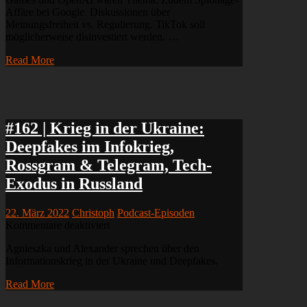
🍎
Affäre bei Google. Diskussionen über
Apples
Meinungsfreiheit vs. Regulierung. TikTok soll
„Malicious
möglicherweise disinvestiert werden. …
Compliance“
🤖
Read More
Inflection
&
Anthropic
#162 | Krieg in der Ukraine:
Deepfakes im Infokrieg,
Rossgram & Telegram, Tech-
Exodus in Russland
22. März 2022
Christoph
Podcast-Episoden
für
Kommentare deaktiviert
#162
Agnieszka und Alexander sprechen über den
|
Informationskrieg in der Ukraine und Deepfakes.
Krieg
in
Read More
der
Ukraine: