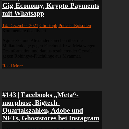
Trouble
Gig-Economy, Krypto-Payments
mit Whatsapp
14. Dezember 2021
Christoph
Podcast-Episoden
für
Kommentare deaktiviert
#149
Agnieszka und Alexander sprechen über die
|
Milliardenklage gegen Facebook bzw. Meta wegen
Milliardenklage
Desinformation und daraus resultierender Gewalt
gegen
gegen Rohingya-Flüchtlinge aus Myanmar.
Meta,
Coinbase
Read More
&
DeFi,
EU
Vs
Gig-
Economy,
#143 | Facebooks „Meta“-
Krypto-
morphose, Bigtech-
Payments
mit
Quartalszahlen, Adobe und
Whatsapp
NFTs, Ghoststores bei Instagram