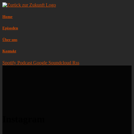
Home
Episoden
Über uns
Kontakt
Spotify
Podcast
Google
Soundcloud
Rss
Instagram