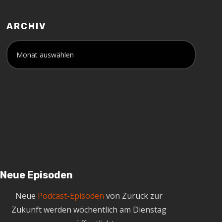
ARCHIV
A
r
c
h
i
v
Neue Episoden
Neue
Podcast-Episoden
von Zurück zur
Zukunft werden wöchentlich am Dienstag