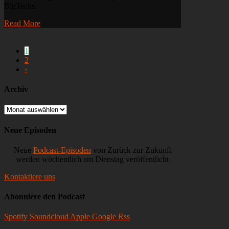
BigTechs.
„Meta“-
morphose,
Read More
Bigtech-
Quartalszahlen,
Adobe
1
und
2
NFTs,
›
Ghoststores
bei
Instagram
Archiv
Archiv
Neue Episoden
Neue
Podcast-Episoden
von Zurück zur Zukunft
werden wöchentlich am Dienstag veröffentlicht
Kontaktiere uns
Abonniere den Podcast
Spotify
Soundcloud
Apple
Google
Rss