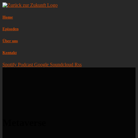
Home
Episoden
Über uns
Kontakt
Spotify
Podcast
Google
Soundcloud
Rss
Metaverse