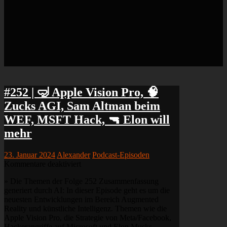
#252 | 🤿 Apple Vision Pro, 🧠
Zucks AGI, Sam Altman beim
WEF, MSFT Hack, 🔫 Elon will
mehr
23. Januar 2024
Alexander
Podcast-Episoden
für
Kommentare deaktiviert
#252
» Die Themen der Folge 252 Zusammenfassung
|
generiert durch AI: In dieser Episode geht es um die
🤿
neuesten Entwicklungen im Bereich Augmented
Apple
Reality und künstliche Intelligenz. Themen wie die
Vision
Apple Vision Pro, die Strategie von Meta/Facebook,
Pro,
Hackerangriffe auf Microsoft und Elon Musks