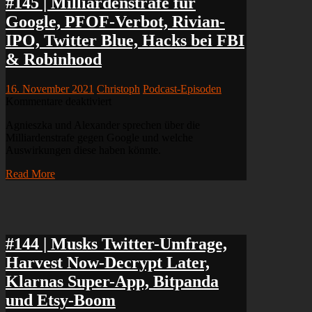
#145 | Milliardenstrafe für
überholt
Google, PFOF-Verbot, Rivian-
FedEx
&
IPO, Twitter Blue, Hacks bei FBI
UPS,
& Robinhood
Grab-
Spac
16. November 2021
Christoph
Podcast-Episoden
für
Kommentare deaktiviert
#145
Agnieszka und Alexander sprechen über die
|
Milliardenstrafe gegen Google und welche
Milliardenstrafe
Auswirkungen diese haben könnte.
für
Google,
Read More
PFOF-
Verbot,
Rivian-
IPO,
Twitter
Blue,
#144 | Musks Twitter-Umfrage,
Hacks
Harvest Now-Decrypt Later,
bei
FBI
Klarnas Super-App, Bitpanda
&
und Etsy-Boom
Robinhood