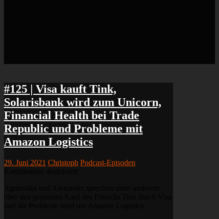
#125 | Visa kauft Tink,
Solarisbank wird zum Unicorn,
Financial Health bei Trade
Republic und Probleme mit
Amazon Logistics
29. Juni 2021
Christoph
Podcast-Episoden
für
Kommentare deaktiviert
#125
Agnieszka und Alexander sprechen unter anderem
|
über den geplanten Kauf des Fintechs Tink durch Visa
Visa
und die Probleme rund um Amazon Logistics.
kauft
Tink,