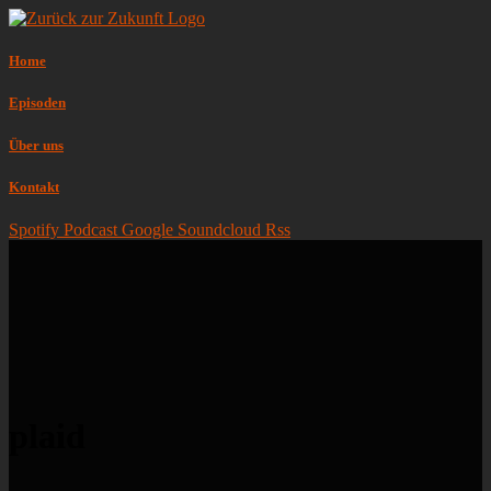
Home
Episoden
Über uns
Kontakt
Spotify
Podcast
Google
Soundcloud
Rss
plaid