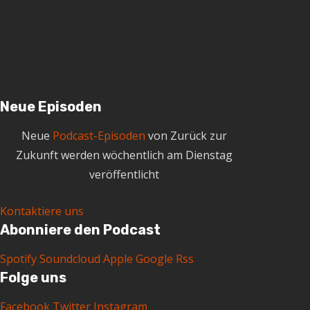
i
v
Neue Episoden
Neue
Podcast-Episoden
von Zurück zur
Zukunft werden wöchentlich am Dienstag
veröffentlicht
Kontaktiere uns
Abonniere den Podcast
Spotify
Soundcloud
Apple
Google
Rss
Folge uns
Facebook
Twitter
Instagram