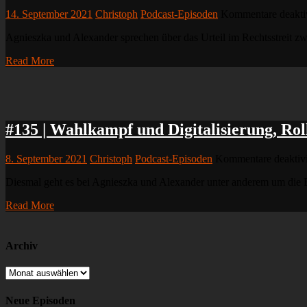
14. September 2021
Christoph
Podcast-Episoden
Kommentare deaktiv
Agnieszka und Alexander sprechen über das Urteil im Rechtsstreit
Read More
#135 | Wahlkampf und Digitalisierung, R
8. September 2021
Christoph
Podcast-Episoden
Kommentare deaktivi
Diesmal geht es bei Agnieszka und Alexander unter anderem um die B
Read More
Archiv
Archiv
Neue Episoden