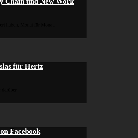
ply Chain und New Work
ert haben, Monat für Monat.
las für Hertz
 darüber.
von Facebook